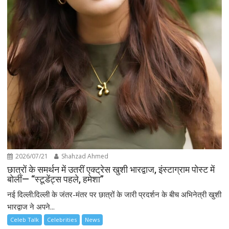
2026/07/21
Shahzad Ahmed
छात्रों के समर्थन में उतरीं एक्ट्रेस खुशी भारद्वाज, इंस्टाग्राम पोस्ट में
बोलीं— “स्टूडेंट्स पहले, हमेशा”
नई दिल्ली:दिल्ली के जंतर-मंतर पर छात्रों के जारी प्रदर्शन के बीच अभिनेत्री खुशी
भारद्वाज ने अपने...
Celeb Talk
Celebrities
News