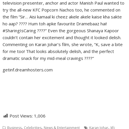
television presenter, anchor and actor Manish Paul wanted to
try the all-new KFC Popcorn Nachos too, he commented on
the film “Sir… Aisi kamaal ki cheez akele akele kaise kha sakte
ho aap? ???? Hum toh apke favourite Dramebaaz hai!
#SharingIsCaring ????” Even the gorgeous Shanaya Kapoor
couldn’t contain her excitement and thought it looked delish.
Commenting on Karan Johar’s film, she wrote, “K, save a bite
for me too! That looks absolutely delish, and the perfect
dramatic snack for my mid-meal cravings ????”
getinf.dreamhosters.com
Post Views:
1,006
,
,
,
Business
Celebrities
News & Entertainment
Karan Johar
kfc