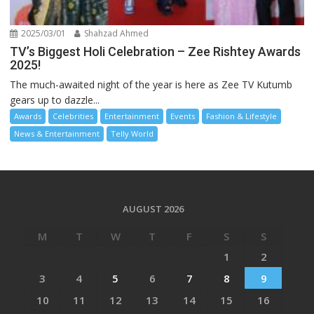
2025/03/01
Shahzad Ahmed
TV’s Biggest Holi Celebration – Zee Rishtey Awards
2025!
The much-awaited night of the year is here as Zee TV Kutumb
gears up to dazzle...
Awards
Celebrities
Entertainment
Events
Fashion & Lifestyle
News & Entertainment
Telly World
AUGUST 2026
M
T
W
T
F
S
S
1
2
3
4
5
6
7
8
9
10
11
12
13
14
15
16