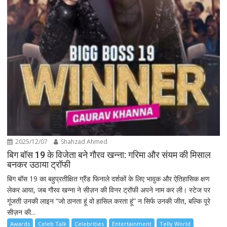
2025/12/07
Shahzad Ahmed
बिग बॉस 19 के विजेता बने गौरव खन्ना: गरिमा और संयम की मिसाल
बनकर उठाया ट्रॉफी
बिग बॉस 19 का बहुप्रतीक्षित ग्रैंड फिनाले दर्शकों के लिए भावुक और ऐतिहासिक क्षण
लेकर आया, जब गौरव खन्ना ने सीज़न की विनर ट्रॉफी अपने नाम कर ली। स्टेज पर
गूंजती उनकी लाइन “जो ठानता हूं वो हासिल करता हूं” न सिर्फ उनकी जीत, बल्कि पूरे
सीज़न की...
Awards
Celeb Talk
Celebrities
Entertainment
Telly World