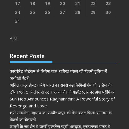
17
18
19
20
21
22
23
24
25
26
27
28
29
30
31
« Jul
Recent Posts
कॉरपोरेट बोर्डरूम से सिनेमा तक: राधिका बंसल की फिल्मी दुनिया में
अनोखी एंट्री
अनिल कपूर होस्ट करेंगे भारत का सबसे बड़ा फैमिली गेम शो ‘इंडिया के
टॉप 1%’, 5 सितंबर से स्टार प्लस और जियोहॉटस्टार पर होगा प्रीमियर
Sun Neo Announces Raajnanndini: A Powerful Story of
Revenge and Love
श्री रामलीला महासंघ का रणबीर कपूर की मेगा बजट फिल्म रामायण के
मेकर्स को चेतावनी
छात्रों के समर्थन में उतरीं एक्ट्रेस खुशी भारद्वाज, इंस्टाग्राम पोस्ट में