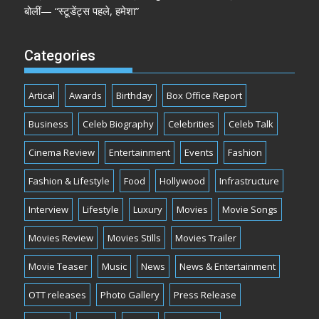
बोलीं— “स्टूडेंट्स पहले, हमेशा”
Categories
Artical
Awards
Birthday
Box Office Report
Business
Celeb Biography
Celebrities
Celeb Talk
Cinema Review
Entertainment
Events
Fashion
Fashion & Lifestyle
Food
Hollywood
Infrastructure
Interview
Lifestyle
Luxury
Movies
Movie Songs
Movies Review
Movies Stills
Movies Trailer
Movie Teaser
Music
News
News & Entertainment
OTT releases
Photo Gallery
Press Release