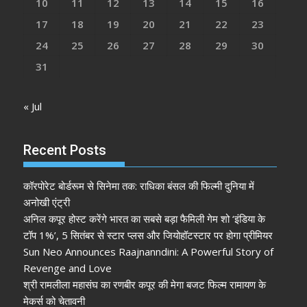
10
11
12
13
14
15
16
17
18
19
20
21
22
23
24
25
26
27
28
29
30
31
« Jul
Recent Posts
कॉरपोरेट बोर्डरूम से सिनेमा तक: राधिका बंसल की फिल्मी दुनिया में
अनोखी एंट्री
अनिल कपूर होस्ट करेंगे भारत का सबसे बड़ा फैमिली गेम शो ‘इंडिया के
टॉप 1%’, 5 सितंबर से स्टार प्लस और जियोहॉटस्टार पर होगा प्रीमियर
Sun Neo Announces Raajnanndini: A Powerful Story of
Revenge and Love
श्री रामलीला महासंघ का रणबीर कपूर की मेगा बजट फिल्म रामायण के
मेकर्स को चेतावनी