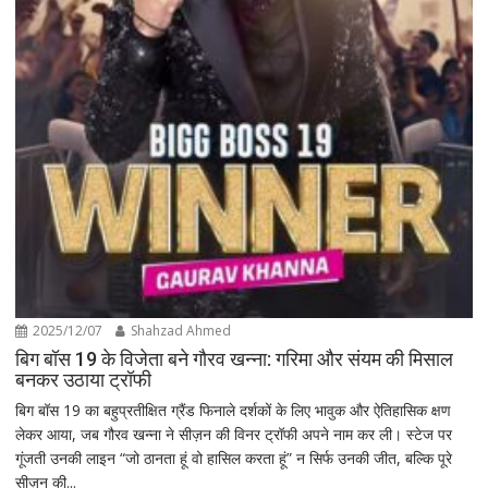
2025/12/07
Shahzad Ahmed
बिग बॉस 19 के विजेता बने गौरव खन्ना: गरिमा और संयम की मिसाल
बनकर उठाया ट्रॉफी
बिग बॉस 19 का बहुप्रतीक्षित ग्रैंड फिनाले दर्शकों के लिए भावुक और ऐतिहासिक क्षण
लेकर आया, जब गौरव खन्ना ने सीज़न की विनर ट्रॉफी अपने नाम कर ली। स्टेज पर
गूंजती उनकी लाइन “जो ठानता हूं वो हासिल करता हूं” न सिर्फ उनकी जीत, बल्कि पूरे
सीज़न की...