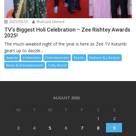
2025/03/01
Shahzad Ahmed
TV’s Biggest Holi Celebration – Zee Rishtey Awards
2025!
The much-awaited night of the year is here as Zee TV Kutumb
gears up to dazzle...
Awards
Celebrities
Entertainment
Events
Fashion & Lifestyle
News & Entertainment
Telly World
AUGUST 2026
M
T
W
T
F
S
S
1
2
3
4
5
6
7
8
9