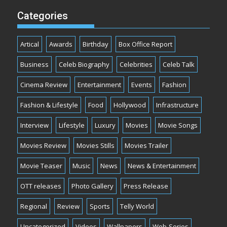
Categories
Artical
Awards
Birthday
Box Office Report
Business
Celeb Biography
Celebrities
Celeb Talk
Cinema Review
Entertainment
Events
Fashion
Fashion & Lifestyle
Food
Hollywood
Infrastructure
Interview
Lifestyle
Luxury
Movies
Movie Songs
Movies Review
Movies Stills
Movies Trailer
Movie Teaser
Music
News
News & Entertainment
OTT releases
Photo Gallery
Press Release
Regional
Review
Sports
Telly World
Uncategorized
Videos
Wallpapers
Web-Series