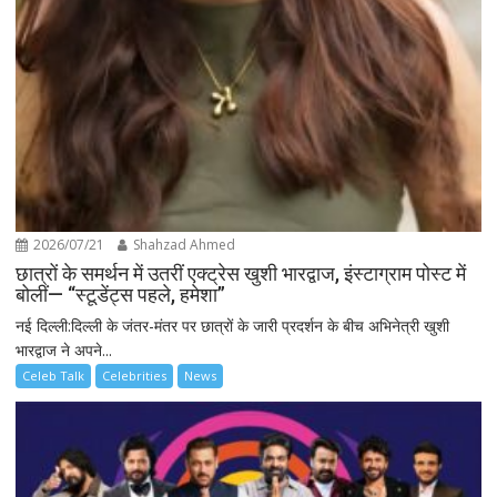
2026/07/21
Shahzad Ahmed
छात्रों के समर्थन में उतरीं एक्ट्रेस खुशी भारद्वाज, इंस्टाग्राम पोस्ट में
बोलीं— “स्टूडेंट्स पहले, हमेशा”
नई दिल्ली:दिल्ली के जंतर-मंतर पर छात्रों के जारी प्रदर्शन के बीच अभिनेत्री खुशी
भारद्वाज ने अपने...
Celeb Talk
Celebrities
News