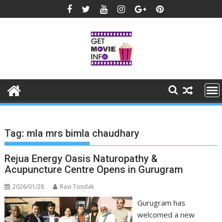
Skip
to
content
Tag:
mla mrs bimla chaudhary
Rejua Energy Oasis Naturopathy &
Acupuncture Centre Opens in Gurugram
2026/01/28
Ravi Tondak
Gurugram has
welcomed a new