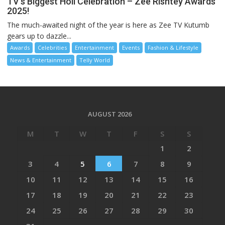
TV’s Biggest Holi Celebration – Zee Rishtey Awards
2025!
The much-awaited night of the year is here as Zee TV Kutumb
gears up to dazzle...
Awards
Celebrities
Entertainment
Events
Fashion & Lifestyle
News & Entertainment
Telly World
AUGUST 2026
M
T
W
T
F
S
S
1
2
3
4
5
6
7
8
9
10
11
12
13
14
15
16
17
18
19
20
21
22
23
24
25
26
27
28
29
30