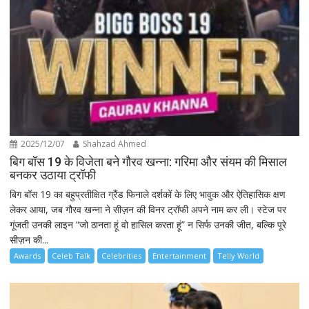
2025/12/07
Shahzad Ahmed
बिग बॉस 19 के विजेता बने गौरव खन्ना: गरिमा और संयम की मिसाल
बनकर उठाया ट्रॉफी
बिग बॉस 19 का बहुप्रतीक्षित ग्रैंड फिनाले दर्शकों के लिए भावुक और ऐतिहासिक क्षण
लेकर आया, जब गौरव खन्ना ने सीज़न की विनर ट्रॉफी अपने नाम कर ली। स्टेज पर
गूंजती उनकी लाइन “जो ठानता हूं वो हासिल करता हूं” न सिर्फ उनकी जीत, बल्कि पूरे
सीज़न की...
Awards
Celeb Talk
Celebrities
Entertainment
Telly World