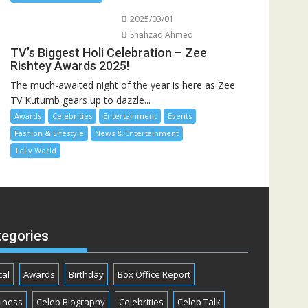
2025/03/01
Shahzad Ahmed
TV’s Biggest Holi Celebration – Zee
Rishtey Awards 2025!
The much-awaited night of the year is here as Zee
TV Kutumb gears up to dazzle...
Awards
Celebrities
Entertainment
Events
Fashion & Lifestyle
News & Entertainment
Telly World
tegories
cal
Awards
Birthday
Box Office Report
iness
Celeb Biography
Celebrities
Celeb Talk