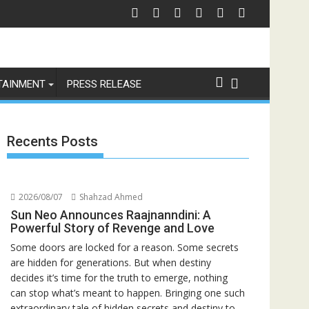
TAINMENT
PRESS RELEASE
Recents Posts
2026/08/07
Shahzad Ahmed
Sun Neo Announces Raajnanndini: A
Powerful Story of Revenge and Love
Some doors are locked for a reason. Some secrets
are hidden for generations. But when destiny
decides it’s time for the truth to emerge, nothing
can stop what’s meant to happen. Bringing one such
extraordinary tale of hidden secrets and destiny to