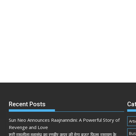
Recent Posts
Ca
Sun Neo Announces Raajnanndini: A Powerful Story of
Arti
Revenge and Love
Bus
श्री रामलीला महासंघ का रणबीर कपूर की मेगा बजट फिल्म रामायण के