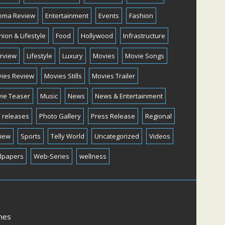
ema Review
Entertainment
Events
Fashion
hion & Lifestyle
Food
Hollywood
Infrastructure
erview
Lifestyle
Luxury
Movies
Movie Songs
ies Review
Movies Stills
Movies Trailer
ie Teaser
Music
News
News & Entertainment
 releases
Photo Gallery
Press Release
Regional
iew
Sports
Telly World
Uncategorized
Videos
lpapers
Web-Series
wellness
mes