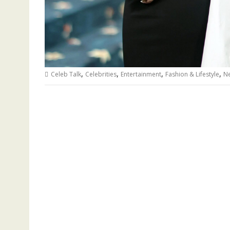
,
,
,
,
Celeb Talk
Celebrities
Entertainment
Fashion & Lifestyle
Ne