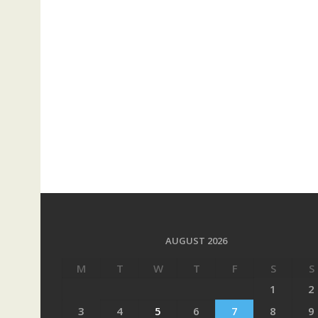
AUGUST 2026
M
T
W
T
F
S
S
1
2
3
4
5
6
7
8
9