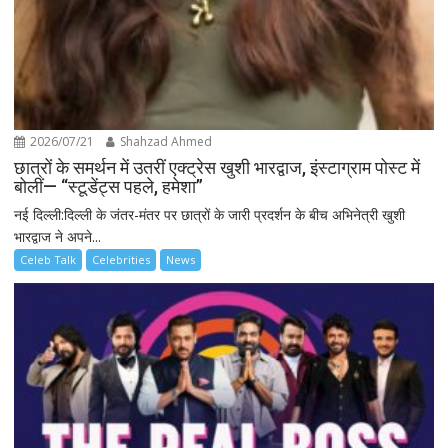
2026/07/21
Shahzad Ahmed
छात्रों के समर्थन में उतरीं एक्ट्रेस खुशी भारद्वाज, इंस्टाग्राम पोस्ट में
बोलीं— “स्टूडेंट्स पहले, हमेशा”
नई दिल्ली:दिल्ली के जंतर-मंतर पर छात्रों के जारी प्रदर्शन के बीच अभिनेत्री खुशी
भारद्वाज ने अपने...
Celeb Talk
Celebrities
News