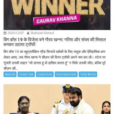
2025/12/07
Shahzad Ahmed
बिग बॉस 19 के विजेता बने गौरव खन्ना: गरिमा और संयम की मिसाल
बनकर उठाया ट्रॉफी
बिग बॉस 19 का बहुप्रतीक्षित ग्रैंड फिनाले दर्शकों के लिए भावुक और ऐतिहासिक क्षण
लेकर आया, जब गौरव खन्ना ने सीज़न की विनर ट्रॉफी अपने नाम कर ली। स्टेज पर
गूंजती उनकी लाइन “जो ठानता हूं वो हासिल करता हूं” न सिर्फ उनकी जीत, बल्कि पूरे
सीज़न की...
Awards
Celeb Talk
Celebrities
Entertainment
Telly World