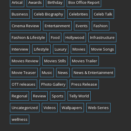
Artical
Awards
Birthday
Box Office Report
Business
Celeb Biography
Celebrities
Celeb Talk
Cinema Review
Entertainment
Events
Fashion
Fashion & Lifestyle
Food
Hollywood
Infrastructure
Interview
Lifestyle
Luxury
Movies
Movie Songs
Movies Review
Movies Stills
Movies Trailer
Movie Teaser
Music
News
News & Entertainment
OTT releases
Photo Gallery
Press Release
Regional
Review
Sports
Telly World
Uncategorized
Videos
Wallpapers
Web-Series
wellness