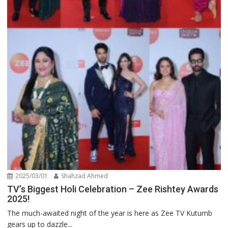
2025/03/01
Shahzad Ahmed
TV’s Biggest Holi Celebration – Zee Rishtey Awards
2025!
The much-awaited night of the year is here as Zee TV Kutumb
gears up to dazzle...