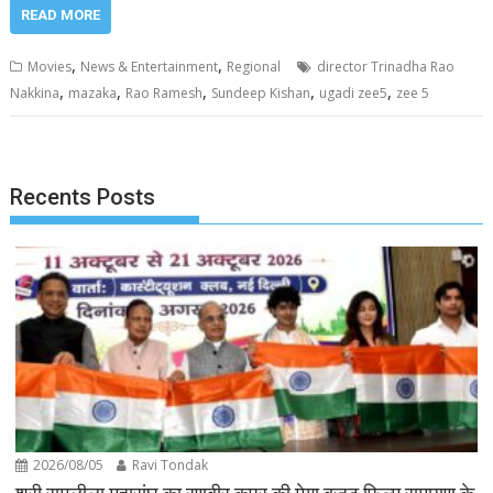
READ MORE
,
,
Movies
News & Entertainment
Regional
director Trinadha Rao
,
,
,
,
,
Nakkina
mazaka
Rao Ramesh
Sundeep Kishan
ugadi zee5
zee 5
Recents Posts
2026/08/05
Ravi Tondak