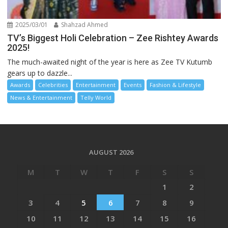
2025/03/01
Shahzad Ahmed
TV’s Biggest Holi Celebration – Zee Rishtey Awards
2025!
The much-awaited night of the year is here as Zee TV Kutumb
gears up to dazzle...
Awards
Celebrities
Entertainment
Events
Fashion & Lifestyle
News & Entertainment
Telly World
AUGUST 2026
M
T
W
T
F
S
S
1
2
3
4
5
6
7
8
9
10
11
12
13
14
15
16