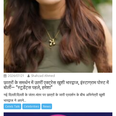
2026/07/21
Shahzad Ahmed
छात्रों के समर्थन में उतरीं एक्ट्रेस खुशी भारद्वाज, इंस्टाग्राम पोस्ट में
बोलीं— “स्टूडेंट्स पहले, हमेशा”
नई दिल्ली:दिल्ली के जंतर-मंतर पर छात्रों के जारी प्रदर्शन के बीच अभिनेत्री खुशी
भारद्वाज ने अपने...
Celeb Talk
Celebrities
News