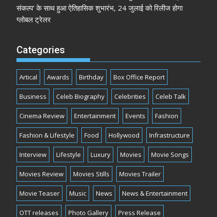
संकल्प’ के साथ हुआ ऐतिहासिक शुभारंभ, 24 जुलाई को रिलीज होगा
ग्लोबल ट्रेलर
Categories
Artical
Awards
Birthday
Box Office Report
Business
Celeb Biography
Celebrities
Celeb Talk
Cinema Review
Entertainment
Events
Fashion
Fashion & Lifestyle
Food
Hollywood
Infrastructure
Interview
Lifestyle
Luxury
Movies
Movie Songs
Movies Review
Movies Stills
Movies Trailer
Movie Teaser
Music
News
News & Entertainment
OTT releases
Photo Gallery
Press Release