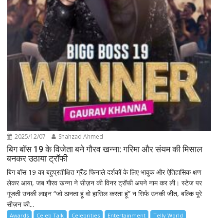
2025/12/07
Shahzad Ahmed
बिग बॉस 19 के विजेता बने गौरव खन्ना: गरिमा और संयम की मिसाल
बनकर उठाया ट्रॉफी
बिग बॉस 19 का बहुप्रतीक्षित ग्रैंड फिनाले दर्शकों के लिए भावुक और ऐतिहासिक क्षण
लेकर आया, जब गौरव खन्ना ने सीज़न की विनर ट्रॉफी अपने नाम कर ली। स्टेज पर
गूंजती उनकी लाइन “जो ठानता हूं वो हासिल करता हूं” न सिर्फ उनकी जीत, बल्कि पूरे
सीज़न की...
Awards
Celeb Talk
Celebrities
Entertainment
Telly World