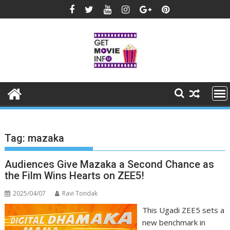
Skip
to
content
Tag:
mazaka
Audiences Give Mazaka a Second Chance as
the Film Wins Hearts on ZEE5!
2025/04/07
Ravi Tondak
This Ugadi ZEE5 sets a
new benchmark in