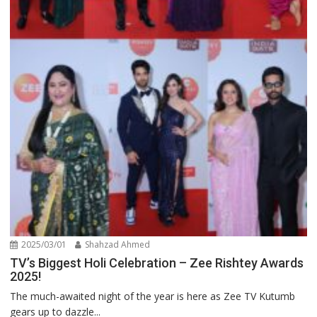
2025/03/01
Shahzad Ahmed
TV’s Biggest Holi Celebration – Zee Rishtey Awards
2025!
The much-awaited night of the year is here as Zee TV Kutumb
gears up to dazzle...