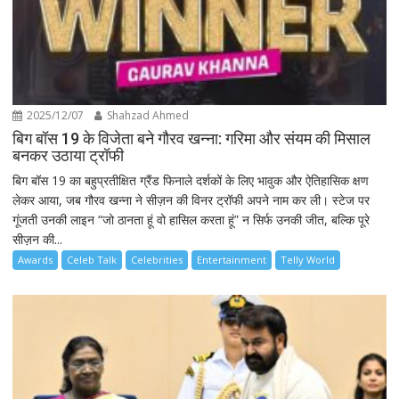
2025/12/07
Shahzad Ahmed
बिग बॉस 19 के विजेता बने गौरव खन्ना: गरिमा और संयम की मिसाल
बनकर उठाया ट्रॉफी
बिग बॉस 19 का बहुप्रतीक्षित ग्रैंड फिनाले दर्शकों के लिए भावुक और ऐतिहासिक क्षण
लेकर आया, जब गौरव खन्ना ने सीज़न की विनर ट्रॉफी अपने नाम कर ली। स्टेज पर
गूंजती उनकी लाइन “जो ठानता हूं वो हासिल करता हूं” न सिर्फ उनकी जीत, बल्कि पूरे
सीज़न की...
Awards
Celeb Talk
Celebrities
Entertainment
Telly World