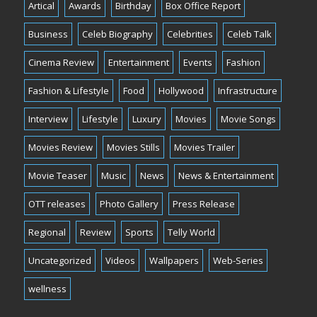
Artical
Awards
Birthday
Box Office Report
Business
Celeb Biography
Celebrities
Celeb Talk
Cinema Review
Entertainment
Events
Fashion
Fashion & Lifestyle
Food
Hollywood
Infrastructure
Interview
Lifestyle
Luxury
Movies
Movie Songs
Movies Review
Movies Stills
Movies Trailer
Movie Teaser
Music
News
News & Entertainment
OTT releases
Photo Gallery
Press Release
Regional
Review
Sports
Telly World
Uncategorized
Videos
Wallpapers
Web-Series
wellness