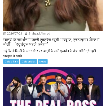
2026/07/21
Shahzad Ahmed
छात्रों के समर्थन में उतरीं एक्ट्रेस खुशी भारद्वाज, इंस्टाग्राम पोस्ट में
बोलीं— “स्टूडेंट्स पहले, हमेशा”
नई दिल्ली:दिल्ली के जंतर-मंतर पर छात्रों के जारी प्रदर्शन के बीच अभिनेत्री खुशी
भारद्वाज ने अपने...
Celeb Talk
Celebrities
News