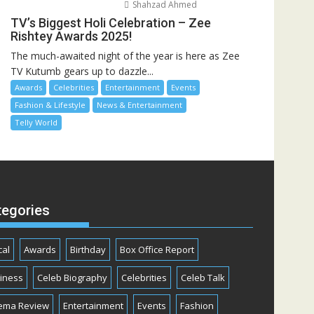
Shahzad Ahmed
TV’s Biggest Holi Celebration – Zee
Rishtey Awards 2025!
The much-awaited night of the year is here as Zee
TV Kutumb gears up to dazzle...
Awards
Celebrities
Entertainment
Events
Fashion & Lifestyle
News & Entertainment
Telly World
tegories
cal
Awards
Birthday
Box Office Report
iness
Celeb Biography
Celebrities
Celeb Talk
ema Review
Entertainment
Events
Fashion