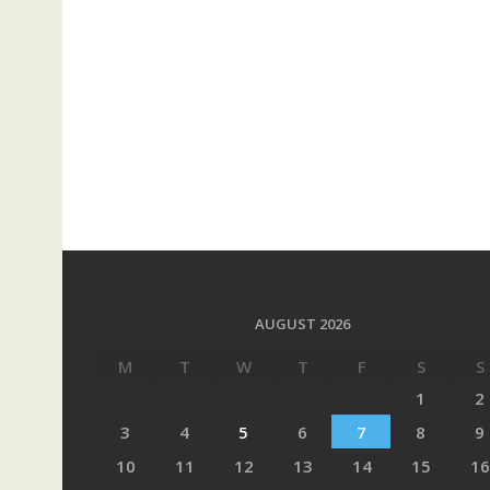
AUGUST 2026
M
T
W
T
F
S
S
1
2
3
4
5
6
7
8
9
10
11
12
13
14
15
16