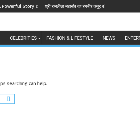
ul Story of Revenge and Love
श्री रामलीला महासंघ का रणबीर कपूर की मेगा बजट फिल्म रामायण के मेकर
L
CELEBRITIES
FASHION & LIFESTYLE
NEWS
ENTER
aps searching can help.