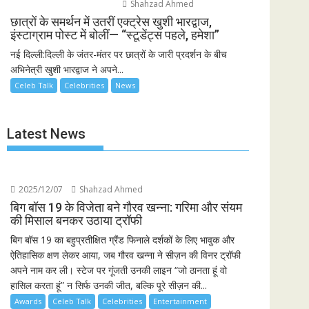
Shahzad Ahmed
छात्रों के समर्थन में उतरीं एक्ट्रेस खुशी भारद्वाज,
इंस्टाग्राम पोस्ट में बोलीं— “स्टूडेंट्स पहले, हमेशा”
नई दिल्ली:दिल्ली के जंतर-मंतर पर छात्रों के जारी प्रदर्शन के बीच
अभिनेत्री खुशी भारद्वाज ने अपने...
Celeb Talk
Celebrities
News
Latest News
2025/12/07
Shahzad Ahmed
बिग बॉस 19 के विजेता बने गौरव खन्ना: गरिमा और संयम
की मिसाल बनकर उठाया ट्रॉफी
बिग बॉस 19 का बहुप्रतीक्षित ग्रैंड फिनाले दर्शकों के लिए भावुक और
ऐतिहासिक क्षण लेकर आया, जब गौरव खन्ना ने सीज़न की विनर ट्रॉफी
अपने नाम कर ली। स्टेज पर गूंजती उनकी लाइन “जो ठानता हूं वो
हासिल करता हूं” न सिर्फ उनकी जीत, बल्कि पूरे सीज़न की...
Awards
Celeb Talk
Celebrities
Entertainment