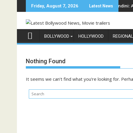
Skip
 गेम शो 'इंडिया के टॉप 1%', 5 सितंबर से स्टार प्लस और जियोहॉटस्टार पर होगा प्रीमियर
Sun Neo Announces Raajnanndini: A Powerf
Friday, August 7, 2026
Latest News
to
content
BOLLYWOOD
HOLLYWOOD
REGIONA
Nothing Found
It seems we can’t find what you’re looking for. Perh