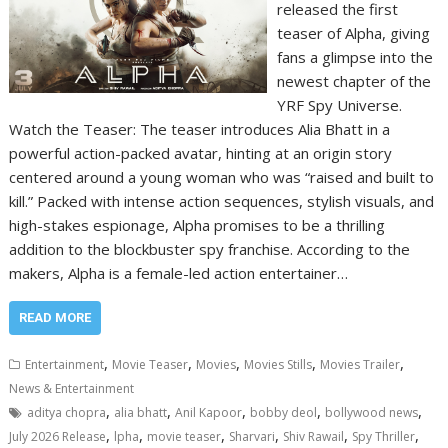
released the first
teaser of Alpha, giving
fans a glimpse into the
newest chapter of the
YRF Spy Universe.
Watch the Teaser: The teaser introduces Alia Bhatt in a
powerful action-packed avatar, hinting at an origin story
centered around a young woman who was “raised and built to
kill.” Packed with intense action sequences, stylish visuals, and
high-stakes espionage, Alpha promises to be a thrilling
addition to the blockbuster spy franchise. According to the
makers, Alpha is a female-led action entertainer…
READ MORE
,
,
,
,
,
Entertainment
Movie Teaser
Movies
Movies Stills
Movies Trailer
News & Entertainment
,
,
,
,
,
aditya chopra
alia bhatt
Anil Kapoor
bobby deol
bollywood news
,
,
,
,
,
,
July 2026 Release
lpha
movie teaser
Sharvari
Shiv Rawail
Spy Thriller