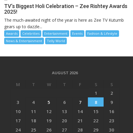
TV’s Biggest Holi Celebration – Zee Rishtey Awards
2025!
The much-awaited night of the year is here as Zee TV Kutumb
gears up to dazzle...
Awards
Celebrities
Entertainment
Events
Fashion & Lifestyle
News & Entertainment
Telly World
AUGUST 2026
M
T
W
T
F
S
S
1
2
3
4
5
6
7
8
9
10
11
12
13
14
15
16
17
18
19
20
21
22
23
24
25
26
27
28
29
30