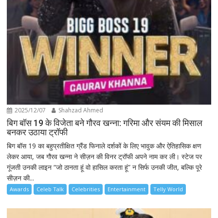
2025/12/07
Shahzad Ahmed
बिग बॉस 19 के विजेता बने गौरव खन्ना: गरिमा और संयम की मिसाल
बनकर उठाया ट्रॉफी
बिग बॉस 19 का बहुप्रतीक्षित ग्रैंड फिनाले दर्शकों के लिए भावुक और ऐतिहासिक क्षण
लेकर आया, जब गौरव खन्ना ने सीज़न की विनर ट्रॉफी अपने नाम कर ली। स्टेज पर
गूंजती उनकी लाइन “जो ठानता हूं वो हासिल करता हूं” न सिर्फ उनकी जीत, बल्कि पूरे
सीज़न की...
Awards
Celeb Talk
Celebrities
Entertainment
Telly World