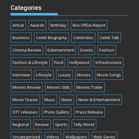
Categories
Artical
Awards
Birthday
Box Office Report
Business
Celeb Biography
Celebrities
Celeb Talk
Cinema Review
Entertainment
Events
Fashion
Fashion & Lifestyle
Food
Hollywood
Infrastructure
Interview
Lifestyle
Luxury
Movies
Movie Songs
Movies Review
Movies Stills
Movies Trailer
Movie Teaser
Music
News
News & Entertainment
OTT releases
Photo Gallery
Press Release
Regional
Review
Sports
Telly World
Uncategorized
Videos
Wallpapers
Web-Series