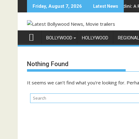
Skip
शो 'इंडिया के टॉप 1%', 5 सितंबर से स्टार प्लस और जियोहॉटस्टार पर होगा प्रीमियर
Sun Neo Announces Raajnanndini: A Powerful 
Friday, August 7, 2026
Latest News
to
content
BOLLYWOOD
HOLLYWOOD
REGIONA
Nothing Found
It seems we can’t find what you’re looking for. Perh