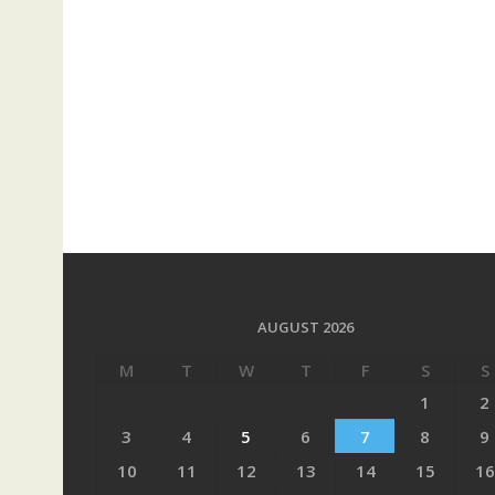
AUGUST 2026
M
T
W
T
F
S
S
1
2
3
4
5
6
7
8
9
10
11
12
13
14
15
16