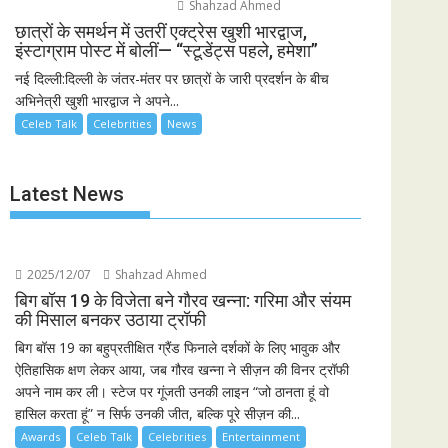
Shahzad Ahmed
छात्रों के समर्थन में उतरीं एक्ट्रेस खुशी भारद्वाज,
इंस्टाग्राम पोस्ट में बोलीं— “स्टूडेंट्स पहले, हमेशा”
नई दिल्ली:दिल्ली के जंतर-मंतर पर छात्रों के जारी प्रदर्शन के बीच
अभिनेत्री खुशी भारद्वाज ने अपने...
Celeb Talk
Celebrities
News
Latest News
2025/12/07
Shahzad Ahmed
बिग बॉस 19 के विजेता बने गौरव खन्ना: गरिमा और संयम
की मिसाल बनकर उठाया ट्रॉफी
बिग बॉस 19 का बहुप्रतीक्षित ग्रैंड फिनाले दर्शकों के लिए भावुक और
ऐतिहासिक क्षण लेकर आया, जब गौरव खन्ना ने सीज़न की विनर ट्रॉफी
अपने नाम कर ली। स्टेज पर गूंजती उनकी लाइन “जो ठानता हूं वो
हासिल करता हूं” न सिर्फ उनकी जीत, बल्कि पूरे सीज़न की...
Awards
Celeb Talk
Celebrities
Entertainment