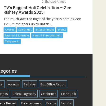
Shahzad Ahmed
TV’s Biggest Holi Celebration – Zee
Rishtey Awards 2025!
The much-awaited night of the year is here as Zee
TV Kutumb gears up to dazzle...
Awards
Celebrities
Entertainment
Events
Fashion & Lifestyle
News & Entertainment
Telly World
tegories
cal
Awards
Birthday
Box Office Report
iness
Celeb Biography
Celebrities
Celeb Talk
ema Review
Entertainment
Events
Fashion