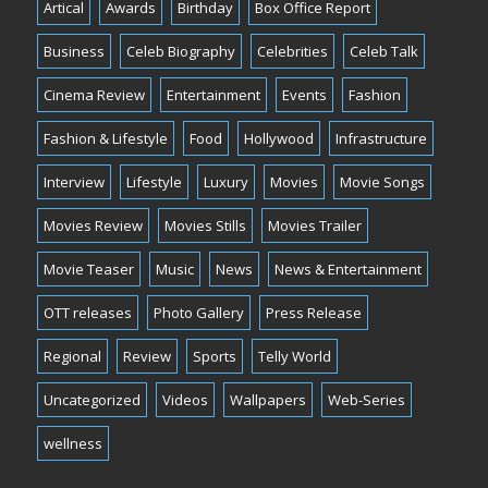
Artical
Awards
Birthday
Box Office Report
Business
Celeb Biography
Celebrities
Celeb Talk
Cinema Review
Entertainment
Events
Fashion
Fashion & Lifestyle
Food
Hollywood
Infrastructure
Interview
Lifestyle
Luxury
Movies
Movie Songs
Movies Review
Movies Stills
Movies Trailer
Movie Teaser
Music
News
News & Entertainment
OTT releases
Photo Gallery
Press Release
Regional
Review
Sports
Telly World
Uncategorized
Videos
Wallpapers
Web-Series
wellness