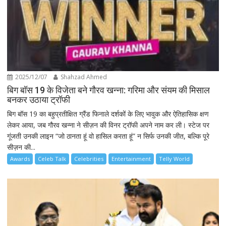
2025/12/07
Shahzad Ahmed
बिग बॉस 19 के विजेता बने गौरव खन्ना: गरिमा और संयम की मिसाल
बनकर उठाया ट्रॉफी
बिग बॉस 19 का बहुप्रतीक्षित ग्रैंड फिनाले दर्शकों के लिए भावुक और ऐतिहासिक क्षण
लेकर आया, जब गौरव खन्ना ने सीज़न की विनर ट्रॉफी अपने नाम कर ली। स्टेज पर
गूंजती उनकी लाइन “जो ठानता हूं वो हासिल करता हूं” न सिर्फ उनकी जीत, बल्कि पूरे
सीज़न की...
Awards
Celeb Talk
Celebrities
Entertainment
Telly World