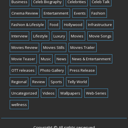
Business
Celeb Biography
Celebrities
Celeb Talk
Cinema Review
Entertainment
Events
Fashion
Fashion & Lifestyle
Food
Hollywood
Infrastructure
Interview
Lifestyle
Luxury
Movies
Movie Songs
Movies Review
Movies Stills
Movies Trailer
Movie Teaser
Music
News
News & Entertainment
OTT releases
Photo Gallery
Press Release
Regional
Review
Sports
Telly World
Uncategorized
Videos
Wallpapers
Web-Series
wellness
Copyright © All rights reserved