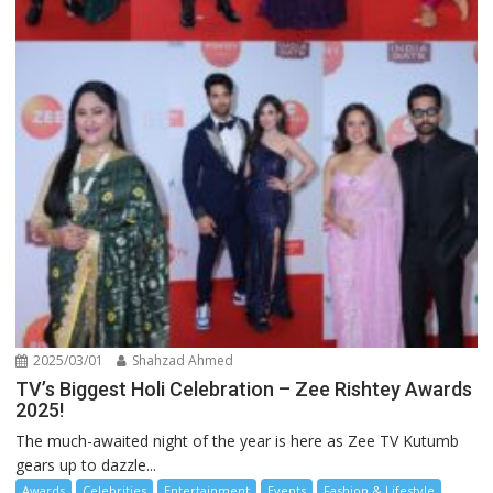
2025/03/01
Shahzad Ahmed
TV’s Biggest Holi Celebration – Zee Rishtey Awards
2025!
The much-awaited night of the year is here as Zee TV Kutumb
gears up to dazzle...
Awards
Celebrities
Entertainment
Events
Fashion & Lifestyle