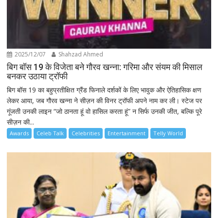
2025/12/07
Shahzad Ahmed
बिग बॉस 19 के विजेता बने गौरव खन्ना: गरिमा और संयम की मिसाल
बनकर उठाया ट्रॉफी
बिग बॉस 19 का बहुप्रतीक्षित ग्रैंड फिनाले दर्शकों के लिए भावुक और ऐतिहासिक क्षण
लेकर आया, जब गौरव खन्ना ने सीज़न की विनर ट्रॉफी अपने नाम कर ली। स्टेज पर
गूंजती उनकी लाइन “जो ठानता हूं वो हासिल करता हूं” न सिर्फ उनकी जीत, बल्कि पूरे
सीज़न की...
Awards
Celeb Talk
Celebrities
Entertainment
Telly World