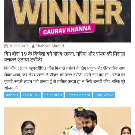
2025/12/07
Shahzad Ahmed
बिग बॉस 19 के विजेता बने गौरव खन्ना: गरिमा और संयम की मिसाल
बनकर उठाया ट्रॉफी
बिग बॉस 19 का बहुप्रतीक्षित ग्रैंड फिनाले दर्शकों के लिए भावुक और ऐतिहासिक क्षण
लेकर आया, जब गौरव खन्ना ने सीज़न की विनर ट्रॉफी अपने नाम कर ली। स्टेज पर
गूंजती उनकी लाइन “जो ठानता हूं वो हासिल करता हूं” न सिर्फ उनकी जीत, बल्कि पूरे
सीज़न की...
Awards
Celeb Talk
Celebrities
Entertainment
Telly World