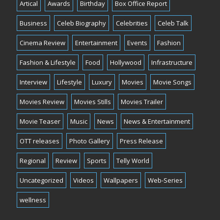
Artical
Awards
Birthday
Box Office Report
Business
Celeb Biography
Celebrities
Celeb Talk
Cinema Review
Entertainment
Events
Fashion
Fashion & Lifestyle
Food
Hollywood
Infrastructure
Interview
Lifestyle
Luxury
Movies
Movie Songs
Movies Review
Movies Stills
Movies Trailer
Movie Teaser
Music
News
News & Entertainment
OTT releases
Photo Gallery
Press Release
Regional
Review
Sports
Telly World
Uncategorized
Videos
Wallpapers
Web-Series
wellness