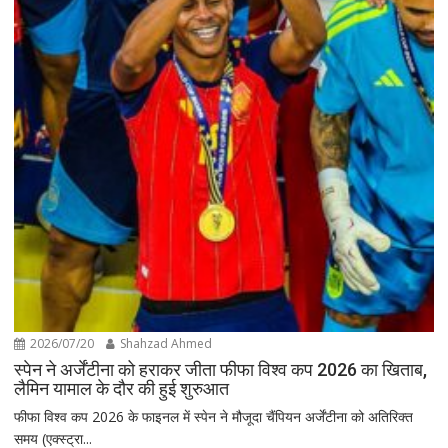
2026/07/20
Shahzad Ahmed
स्पेन ने अर्जेंटीना को हराकर जीता फीफा विश्व कप 2026 का खिताब,
लैमिन यामाल के दौर की हुई शुरुआत
फीफा विश्व कप 2026 के फाइनल में स्पेन ने मौजूदा चैंपियन अर्जेंटीना को अतिरिक्त
समय (एक्स्ट्रा...