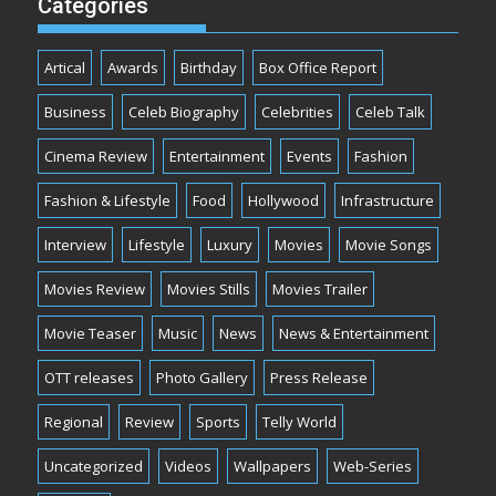
Categories
Artical
Awards
Birthday
Box Office Report
Business
Celeb Biography
Celebrities
Celeb Talk
Cinema Review
Entertainment
Events
Fashion
Fashion & Lifestyle
Food
Hollywood
Infrastructure
Interview
Lifestyle
Luxury
Movies
Movie Songs
Movies Review
Movies Stills
Movies Trailer
Movie Teaser
Music
News
News & Entertainment
OTT releases
Photo Gallery
Press Release
Regional
Review
Sports
Telly World
Uncategorized
Videos
Wallpapers
Web-Series