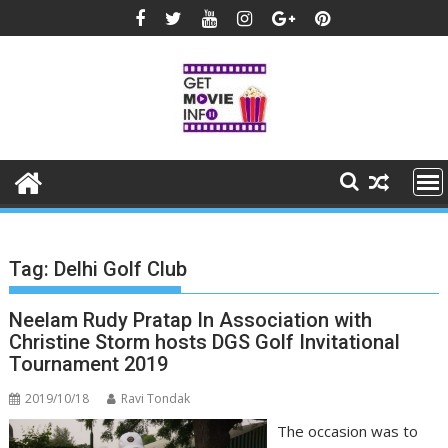
Skip
to
content
Tag:
Delhi Golf Club
Neelam Rudy Pratap In Association with
Christine Storm hosts DGS Golf Invitational
Tournament 2019
2019/10/18
Ravi Tondak
The occasion was to