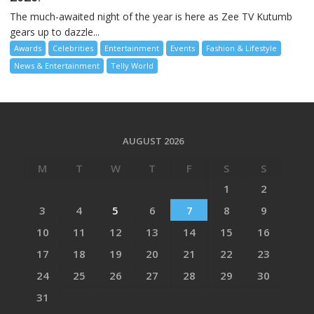
The much-awaited night of the year is here as Zee TV Kutumb
gears up to dazzle...
Awards
Celebrities
Entertainment
Events
Fashion & Lifestyle
News & Entertainment
Telly World
AUGUST 2026
M
T
W
T
F
S
S
1
2
3
4
5
6
7
8
9
10
11
12
13
14
15
16
17
18
19
20
21
22
23
24
25
26
27
28
29
30
31