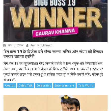
2025/12/07
Shahzad Ahmed
बिग बॉस 19 के विजेता बने गौरव खन्ना: गरिमा और संयम की मिसाल
बनकर उठाया ट्रॉफी
बिग बॉस 19 का बहुप्रतीक्षित ग्रैंड फिनाले दर्शकों के लिए भावुक और ऐतिहासिक क्षण
लेकर आया, जब गौरव खन्ना ने सीज़न की विनर ट्रॉफी अपने नाम कर ली। स्टेज पर
गूंजती उनकी लाइन “जो ठानता हूं वो हासिल करता हूं” न सिर्फ उनकी जीत, बल्कि पूरे
सीज़न की...
Awards
Celeb Talk
Celebrities
Entertainment
Telly World