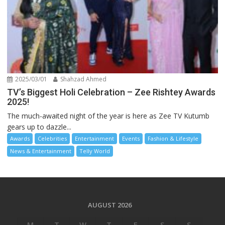
2025/03/01
Shahzad Ahmed
TV’s Biggest Holi Celebration – Zee Rishtey Awards
2025!
The much-awaited night of the year is here as Zee TV Kutumb
gears up to dazzle...
Awards
Celebrities
Entertainment
Events
Fashion & Lifestyle
News & Entertainment
Telly World
AUGUST 2026
M
T
W
T
F
S
S