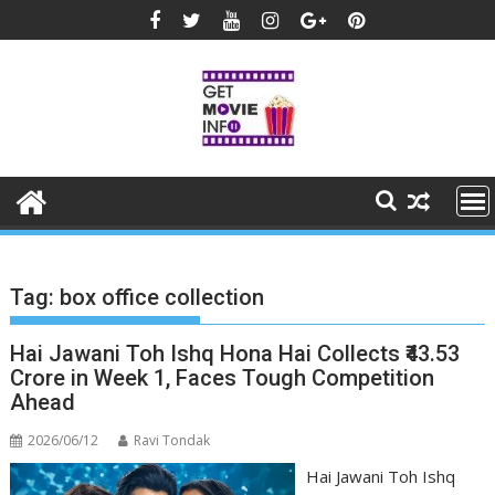
Skip
to
content
Tag:
box office collection
Hai Jawani Toh Ishq Hona Hai Collects ₹43.53
Crore in Week 1, Faces Tough Competition
Ahead
2026/06/12
Ravi Tondak
Hai Jawani Toh Ishq