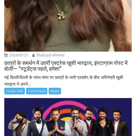
2026/07/21
Shahzad Ahmed
छात्रों के समर्थन में उतरीं एक्ट्रेस खुशी भारद्वाज, इंस्टाग्राम पोस्ट में
बोलीं— “स्टूडेंट्स पहले, हमेशा”
नई दिल्ली:दिल्ली के जंतर-मंतर पर छात्रों के जारी प्रदर्शन के बीच अभिनेत्री खुशी
भारद्वाज ने अपने...
Celeb Talk
Celebrities
News