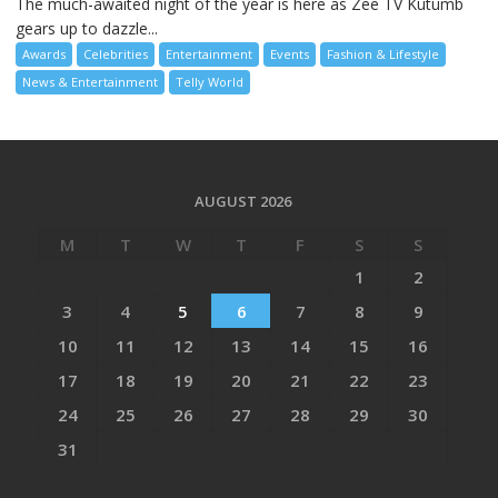
The much-awaited night of the year is here as Zee TV Kutumb
gears up to dazzle...
Awards
Celebrities
Entertainment
Events
Fashion & Lifestyle
News & Entertainment
Telly World
AUGUST 2026
M
T
W
T
F
S
S
1
2
3
4
5
6
7
8
9
10
11
12
13
14
15
16
17
18
19
20
21
22
23
24
25
26
27
28
29
30
31