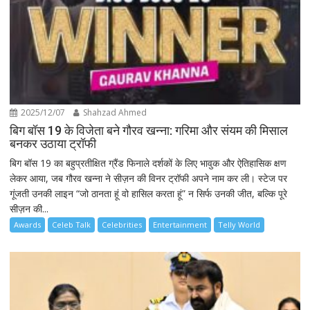
2025/12/07
Shahzad Ahmed
बिग बॉस 19 के विजेता बने गौरव खन्ना: गरिमा और संयम की मिसाल
बनकर उठाया ट्रॉफी
बिग बॉस 19 का बहुप्रतीक्षित ग्रैंड फिनाले दर्शकों के लिए भावुक और ऐतिहासिक क्षण
लेकर आया, जब गौरव खन्ना ने सीज़न की विनर ट्रॉफी अपने नाम कर ली। स्टेज पर
गूंजती उनकी लाइन “जो ठानता हूं वो हासिल करता हूं” न सिर्फ उनकी जीत, बल्कि पूरे
सीज़न की...
Awards
Celeb Talk
Celebrities
Entertainment
Telly World