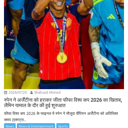
2026/07/20
Shahzad Ahmed
स्पेन ने अर्जेंटीना को हराकर जीता फीफा विश्व कप 2026 का खिताब,
लैमिन यामाल के दौर की हुई शुरुआत
फीफा विश्व कप 2026 के फाइनल में स्पेन ने मौजूदा चैंपियन अर्जेंटीना को अतिरिक्त
समय (एक्स्ट्रा...
News
News & Entertainment
Sports