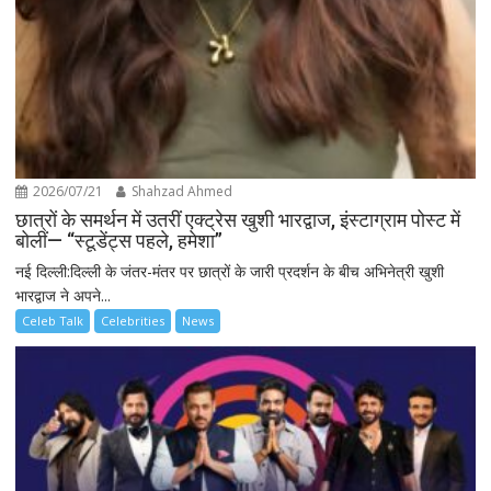
2026/07/21
Shahzad Ahmed
छात्रों के समर्थन में उतरीं एक्ट्रेस खुशी भारद्वाज, इंस्टाग्राम पोस्ट में
बोलीं— “स्टूडेंट्स पहले, हमेशा”
नई दिल्ली:दिल्ली के जंतर-मंतर पर छात्रों के जारी प्रदर्शन के बीच अभिनेत्री खुशी
भारद्वाज ने अपने...
Celeb Talk
Celebrities
News