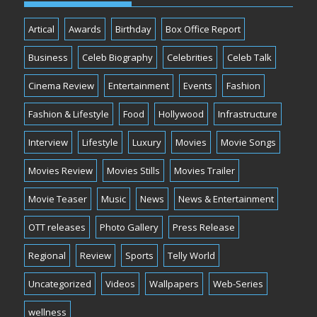
Artical
Awards
Birthday
Box Office Report
Business
Celeb Biography
Celebrities
Celeb Talk
Cinema Review
Entertainment
Events
Fashion
Fashion & Lifestyle
Food
Hollywood
Infrastructure
Interview
Lifestyle
Luxury
Movies
Movie Songs
Movies Review
Movies Stills
Movies Trailer
Movie Teaser
Music
News
News & Entertainment
OTT releases
Photo Gallery
Press Release
Regional
Review
Sports
Telly World
Uncategorized
Videos
Wallpapers
Web-Series
wellness