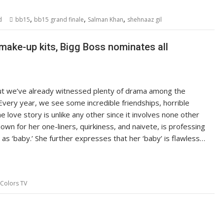
,
,
,
d
bb15
bb15 grand finale
Salman Khan
shehnaaz gil
make-up kits, Bigg Boss nominates all
but we’ve already witnessed plenty of drama among the
. Every year, we see some incredible friendships, horrible
e love story is unlike any other since it involves none other
own for her one-liners, quirkiness, and naivete, is professing
y as ‘baby.’ She further expresses that her ‘baby’ is flawless…
Colors TV