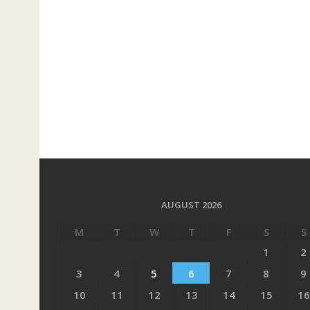
AUGUST 2026
M
T
W
T
F
S
S
1
2
3
4
5
6
7
8
9
10
11
12
13
14
15
16