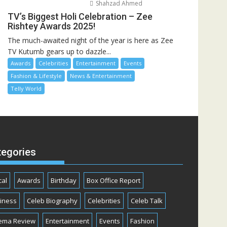
Shahzad Ahmed
TV’s Biggest Holi Celebration – Zee
Rishtey Awards 2025!
The much-awaited night of the year is here as Zee
TV Kutumb gears up to dazzle...
Awards
Celebrities
Entertainment
Events
Fashion & Lifestyle
News & Entertainment
Telly World
tegories
cal
Awards
Birthday
Box Office Report
iness
Celeb Biography
Celebrities
Celeb Talk
ema Review
Entertainment
Events
Fashion