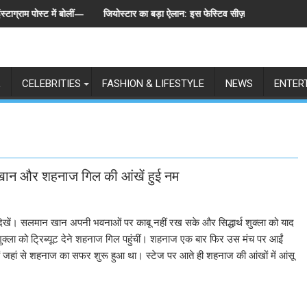
्ट में बोलीं— "स्टूडेंट्स पहले, हमेशा"
जियोस्टार का बड़ा ऐलान: इस फेस्टिव सीज़न एक साथ लॉन्च होंगे बिग बॉस के
L
CELEBRITIES
FASHION & LIFESTYLE
NEWS
ENTER
न खान और शहनाज गिल की आंखें हुई नम
ू दिखें। सलमान खान अपनी भवनाओं पर काबू नहीं रख सके और सिद्धार्थ शुक्ला को याद
शुक्ला को ट्रिब्यूट देने शहनाज गिल पहुंचीं। शहनाज एक बार फिर उस मंच पर आईं
मंच हैं जहां से शहनाज का सफर शुरू हुआ था। स्टेज पर आते ही शहनाज की आंखों में आंसू