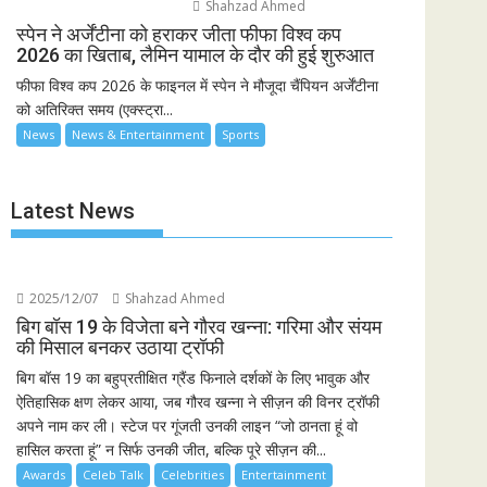
Shahzad Ahmed
स्पेन ने अर्जेंटीना को हराकर जीता फीफा विश्व कप
2026 का खिताब, लैमिन यामाल के दौर की हुई शुरुआत
फीफा विश्व कप 2026 के फाइनल में स्पेन ने मौजूदा चैंपियन अर्जेंटीना
को अतिरिक्त समय (एक्स्ट्रा...
News
News & Entertainment
Sports
Latest News
2025/12/07
Shahzad Ahmed
बिग बॉस 19 के विजेता बने गौरव खन्ना: गरिमा और संयम
की मिसाल बनकर उठाया ट्रॉफी
बिग बॉस 19 का बहुप्रतीक्षित ग्रैंड फिनाले दर्शकों के लिए भावुक और
ऐतिहासिक क्षण लेकर आया, जब गौरव खन्ना ने सीज़न की विनर ट्रॉफी
अपने नाम कर ली। स्टेज पर गूंजती उनकी लाइन “जो ठानता हूं वो
हासिल करता हूं” न सिर्फ उनकी जीत, बल्कि पूरे सीज़न की...
Awards
Celeb Talk
Celebrities
Entertainment