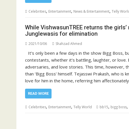
,
,
,
Celebrities
Entertainment
News & Entertainment
Telly Worl
While VishwasunTREE returns the girls’ 
Junglewasis for elimination
2021/10/06
Shahzad Ahmed
It’s only been a few days in the show Bigg Boss, 
contestants, whether it’s battling, laughter, or love
adversaries, and love stories. This time, however, th
than ‘Bigg Boss’ himself. Tejasswi Prakash, who is kn
love for him in the home, referring him affectionatel
READ MORE
,
,
,
,
Celebrities
Entertainment
Telly World
bb15
bigg boss