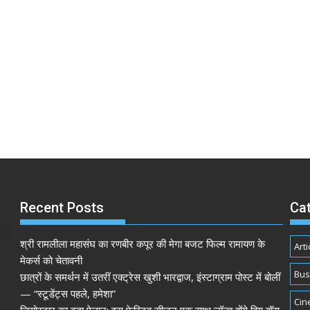
Recent Posts
Ca
श्री रामलीला महासंघ का रणबीर कपूर की मेगा बजट फिल्म रामायण के
Arti
मेकर्स को चेतावनी
Bus
छात्रों के समर्थन में उतरीं एक्ट्रेस खुशी भारद्वाज, इंस्टाग्राम पोस्ट में बोलीं
— “स्टूडेंट्स पहले, हमेशा”
Cin