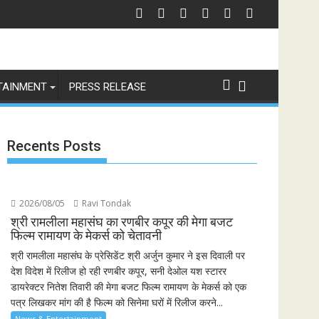
 6 संस्करण, पेश हुई 'इंडियाज़ बिग्ग रियलिटी' कॉफी टेबल बुक
स्पेन ने अर्जेंटीना को हराकर जीता फीफा विश्व कप 2026 का खिताब, लैमिन यामाल के 
भारत 
TAINMENT
PRESS RELEASE
Recents Posts
2026/08/05
Ravi Tondak
श्री रामलीला महासंघ का रणबीर कपूर की मेगा बजट
फिल्म रामायण के मेकर्स को चेतावनी
श्री रामलीला महासंघ के प्रेसिडेंट श्री अर्जुन कुमार ने इस दिवाली पर
देश विदेश में रिलीज हो रही रणबीर कपूर, सनी देओल यश स्टारर
डायरेक्टर नितेश तिवारी की मेगा बजट फिल्म रामायण के मेकर्स को एक
पत्र लिखकर मांग की है फिल्म को सिनेमा घरों में रिलीज करने...
News & Entertainment