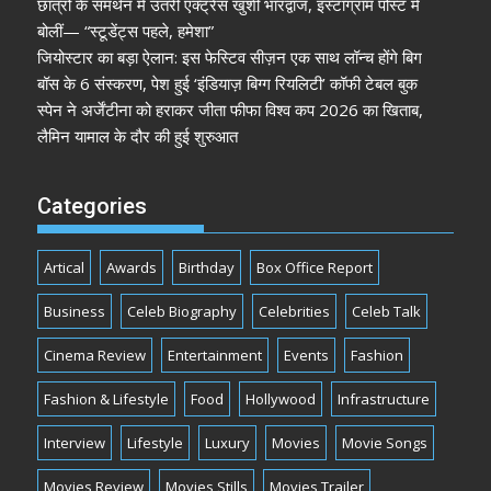
छात्रों के समर्थन में उतरीं एक्ट्रेस खुशी भारद्वाज, इंस्टाग्राम पोस्ट में
बोलीं— “स्टूडेंट्स पहले, हमेशा”
जियोस्टार का बड़ा ऐलान: इस फेस्टिव सीज़न एक साथ लॉन्च होंगे बिग
बॉस के 6 संस्करण, पेश हुई ‘इंडियाज़ बिग्ग रियलिटी’ कॉफी टेबल बुक
स्पेन ने अर्जेंटीना को हराकर जीता फीफा विश्व कप 2026 का खिताब,
लैमिन यामाल के दौर की हुई शुरुआत
Categories
Artical
Awards
Birthday
Box Office Report
Business
Celeb Biography
Celebrities
Celeb Talk
Cinema Review
Entertainment
Events
Fashion
Fashion & Lifestyle
Food
Hollywood
Infrastructure
Interview
Lifestyle
Luxury
Movies
Movie Songs
Movies Review
Movies Stills
Movies Trailer