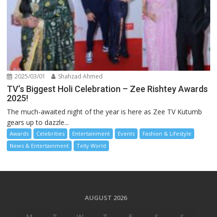
2025/03/01
Shahzad Ahmed
TV’s Biggest Holi Celebration – Zee Rishtey Awards
2025!
The much-awaited night of the year is here as Zee TV Kutumb
gears up to dazzle...
Awards
Celebrities
Entertainment
Events
Fashion & Lifestyle
News & Entertainment
Telly World
AUGUST 2026
M
T
W
T
F
S
S