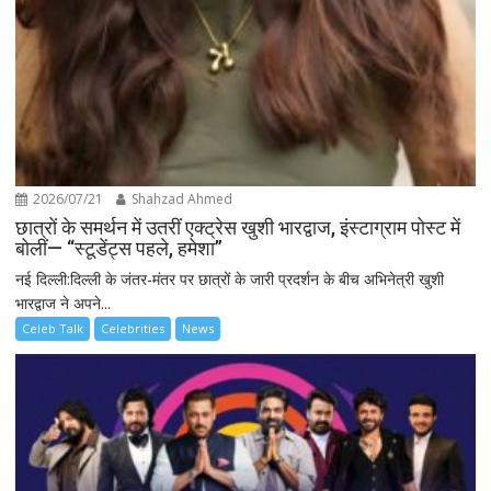
2026/07/21
Shahzad Ahmed
छात्रों के समर्थन में उतरीं एक्ट्रेस खुशी भारद्वाज, इंस्टाग्राम पोस्ट में
बोलीं— “स्टूडेंट्स पहले, हमेशा”
नई दिल्ली:दिल्ली के जंतर-मंतर पर छात्रों के जारी प्रदर्शन के बीच अभिनेत्री खुशी
भारद्वाज ने अपने...
Celeb Talk
Celebrities
News