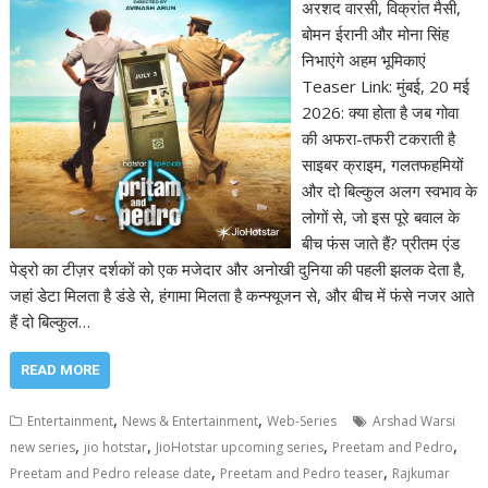
अरशद वारसी, विक्रांत मैसी,
बोमन ईरानी और मोना सिंह
निभाएंगे अहम भूमिकाएं
Teaser Link: मुंबई, 20 मई
2026: क्या होता है जब गोवा
की अफरा-तफरी टकराती है
साइबर क्राइम, गलतफहमियों
और दो बिल्कुल अलग स्वभाव के
लोगों से, जो इस पूरे बवाल के
बीच फंस जाते हैं? प्रीतम एंड
पेड्रो का टीज़र दर्शकों को एक मजेदार और अनोखी दुनिया की पहली झलक देता है,
जहां डेटा मिलता है डंडे से, हंगामा मिलता है कन्फ्यूजन से, और बीच में फंसे नजर आते
हैं दो बिल्कुल…
READ MORE
,
,
Entertainment
News & Entertainment
Web-Series
Arshad Warsi
,
,
,
,
new series
jio hotstar
JioHotstar upcoming series
Preetam and Pedro
,
,
Preetam and Pedro release date
Preetam and Pedro teaser
Rajkumar