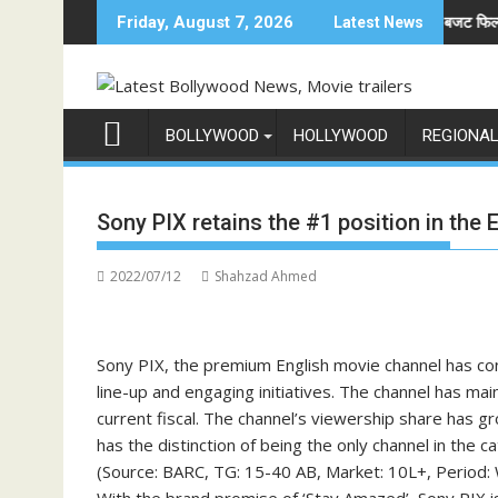
Skip
rful Story of Revenge and Love
श्री रामलीला महासंघ का रणबीर कपूर की मेगा बजट फिल्म रामायण के मे
Friday, August 7, 2026
Latest News
to
content
BOLLYWOOD
HOLLYWOOD
REGIONA
Sony PIX retains the #1 position in the
2022/07/12
Shahzad Ahmed
Sony PIX, the premium English movie channel has co
line-up and engaging initiatives. The channel has main
current fiscal. The channel’s viewership share has g
has the distinction of being the only channel in the 
(Source: BARC, TG: 15-40 AB, Market: 10L+, Period