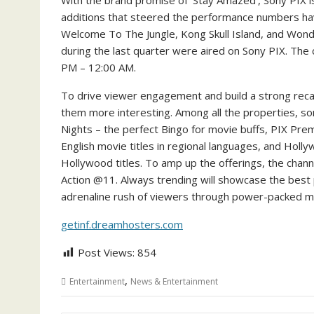
With the brand promise of ‘Stay Amazed’, Sony PIX is
additions that steered the performance numbers h
Welcome To The Jungle, Kong Skull Island, and Wond
during the last quarter were aired on Sony PIX. The 
PM – 12:00 AM.
To drive viewer engagement and build a strong recal
them more interesting. Among all the properties, s
Nights – the perfect Bingo for movie buffs, PIX Pre
English movie titles in regional languages, and Holly
Hollywood titles. To amp up the offerings, the chan
Action @11. Always trending will showcase the best p
adrenaline rush of viewers through power-packed m
getinf.dreamhosters.com
Post Views:
854
,
Entertainment
News & Entertainment