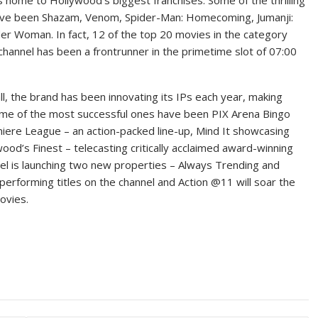
 home to Hollywood’s biggest franchises. Some of the thrilling
ave been Shazam, Venom, Spider-Man: Homecoming, Jumanji:
er Woman. In fact, 12 of the top 20 movies in the category
channel has been a frontrunner in the primetime slot of 07:00
l, the brand has been innovating its IPs each year, making
ome of the most successful ones have been PIX Arena Bingo
miere League – an action-packed line-up, Mind It showcasing
wood’s Finest – telecasting critically acclaimed award-winning
nel is launching two new properties – Always Trending and
erforming titles on the channel and Action @11 will soar the
ovies.