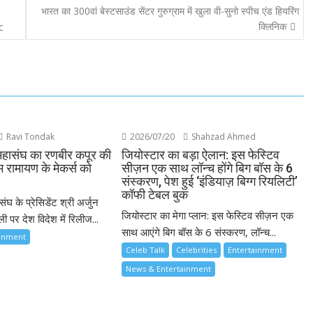
भारत का 300वां बेस्टसाउंड सेंटर गुरुग्राम में खुला वी-सुनो स्पीच एंड हियरिंग
क्लिनिक
c
Ravi Tondak
2026/07/20
Shahzad Ahmed
महासंघ का रणबीर कपूर की
जियोस्टार का बड़ा ऐलान: इस फेस्टिव
म रामायण के मेकर्स को
सीज़न एक साथ लॉन्च होंगे बिग बॉस के 6
संस्करण, पेश हुई ‘इंडियाज़ बिग्ग रियलिटी’
कॉफी टेबल बुक
ंघ के प्रेसिडेंट श्री अर्जुन
जियोस्टार का मेगा प्लान: इस फेस्टिव सीज़न एक
ी पर देश विदेश में रिलीज...
साथ आएंगे बिग बॉस के 6 संस्करण, लॉन्च...
ainment
Celeb Talk
Celebrities
Entertainment
News & Entertainment