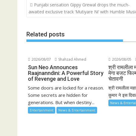
Post
Punjabi sensation Gippy Grewal drops the much-
navigation
awaited exclusive track ‘Mutiyare Ni’ with Humble Musi
Related posts
2026/08/07
Shahzad Ahmed
2026/08/05
Sun Neo Announces
श्री रामलीला 
Raajnanndini: A Powerful Story
मेगा बजट फिल्
of Revenge and Love
चेतावनी
Some doors are locked for a reason.
श्री रामलीला महास
Some secrets are hidden for
कुमार ने इस दिवाल
generations. But when destiny...
News & Entert
Entertainment
News & Entertainment