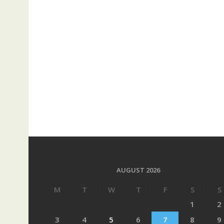
AUGUST 2026
M
T
W
T
F
S
S
1
2
3
4
5
6
7
8
9