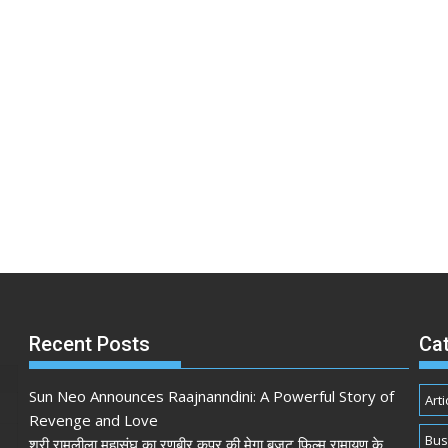
Recent Posts
Ca
Sun Neo Announces Raajnanndini: A Powerful Story of
Arti
Revenge and Love
Bus
श्री रामलीला महासंघ का रणबीर कपूर की मेगा बजट फिल्म रामायण के