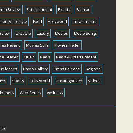
ema Review
Entertainment
Events
Fashion
hion & Lifestyle
Food
Hollywood
Infrastructure
erview
Lifestyle
Luxury
Movies
Movie Songs
ies Review
Movies Stills
Movies Trailer
ie Teaser
Music
News
News & Entertainment
 releases
Photo Gallery
Press Release
Regional
iew
Sports
Telly World
Uncategorized
Videos
lpapers
Web-Series
wellness
mes