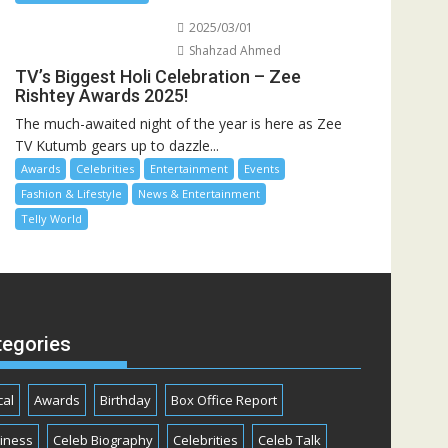
2025/03/01
Shahzad Ahmed
TV’s Biggest Holi Celebration – Zee
Rishtey Awards 2025!
The much-awaited night of the year is here as Zee
TV Kutumb gears up to dazzle...
Awards
Celebrities
Entertainment
Events
Fashion & Lifestyle
News & Entertainment
Telly World
tegories
cal
Awards
Birthday
Box Office Report
iness
Celeb Biography
Celebrities
Celeb Talk