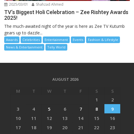
2025/03/01
Shahzad Ahmed
TV’s Biggest Holi Celebration – Zee Rishtey Awards
2025!
The much-awaited night of the year is here as Zee TV Kutumb
gears up to dazzle...
Awards
Celebrities
Entertainment
Events
Fashion & Lifestyle
News & Entertainment
Telly World
AUGUST 2026
M
T
W
T
F
S
S
1
2
3
4
5
6
7
8
9
10
11
12
13
14
15
16
17
18
19
20
21
22
23