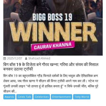
2025/12/07
Shahzad Ahmed
बिग बॉस 19 के विजेता बने गौरव खन्ना: गरिमा और संयम की मिसाल
बनकर उठाया ट्रॉफी
बिग बॉस 19 का बहुप्रतीक्षित ग्रैंड फिनाले दर्शकों के लिए भावुक और ऐतिहासिक क्षण
लेकर आया, जब गौरव खन्ना ने सीज़न की विनर ट्रॉफी अपने नाम कर ली। स्टेज पर
गूंजती उनकी लाइन “जो ठानता हूं वो हासिल करता हूं” न सिर्फ उनकी जीत, बल्कि पूरे
सीज़न की...
Awards
Celeb Talk
Celebrities
Entertainment
Telly World