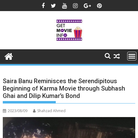
Skip
to
content
Saira Banu Reminisces the Serendipitous
Beginning of Karma Movie through Subhash
Ghai and Dilip Kumar’s Bond
2023/08/09
Shahzad Ahmed