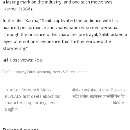
a lasting mark on the industry, and one such movie was
‘Karma’ (1986).
In the film “Karma,” Sahib captivated the audience with his
nuanced performance and charismatic on-screen persona.
Through the brilliance of his character portrayal, Sahib added a
layer of emotional resonance that further enriched the
storytelling.”
Post Views:
756
,
,
Celebrities
Entertainment
News & Entertainment
Post
Actor Romanch Mehta
पीवीआर आईनॉक्स ने भारत में एकमात्र
navigation
REVEALS first deets about his
स्टैंडअलोन आईमैक्स एक्सपीरियंस पेश
character in upcoming series
किया
Baghin