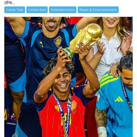
लॉन्च...
Celeb Talk
Celebrities
Entertainment
News & Entertainment