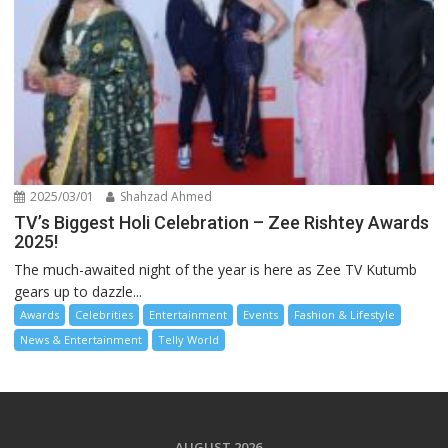
2025/03/01
Shahzad Ahmed
TV’s Biggest Holi Celebration – Zee Rishtey Awards
2025!
The much-awaited night of the year is here as Zee TV Kutumb
gears up to dazzle...
Awards
Celebrities
Entertainment
Events
Fashion & Lifestyle
News & Entertainment
Telly World
AUGUST 2026