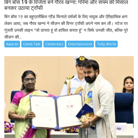
बिग बॉस 19 के विजेता बने गौरव खन्ना: गरिमा और संयम की मिसाल
बनकर उठाया ट्रॉफी
बिग बॉस 19 का बहुप्रतीक्षित ग्रैंड फिनाले दर्शकों के लिए भावुक और ऐतिहासिक क्षण
लेकर आया, जब गौरव खन्ना ने सीज़न की विनर ट्रॉफी अपने नाम कर ली। स्टेज पर
गूंजती उनकी लाइन “जो ठानता हूं वो हासिल करता हूं” न सिर्फ उनकी जीत, बल्कि पूरे
सीज़न की...
Awards
Celeb Talk
Celebrities
Entertainment
Telly World