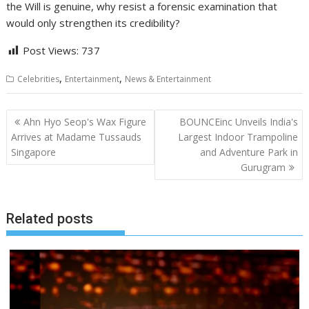
the Will is genuine, why resist a forensic examination that
would only strengthen its credibility?
Post Views:
737
,
,
Celebrities
Entertainment
News & Entertainment
Post
Ahn Hyo Seop's Wax Figure
BOUNCEinc Unveils India's
navigation
Arrives at Madame Tussauds
Largest Indoor Trampoline
Singapore
and Adventure Park in
Gurugram
Related posts