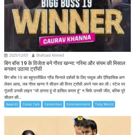
2025/12/07
Shahzad Ahmed
बिग बॉस 19 के विजेता बने गौरव खन्ना: गरिमा और संयम की मिसाल
बनकर उठाया ट्रॉफी
बिग बॉस 19 का बहुप्रतीक्षित ग्रैंड फिनाले दर्शकों के लिए भावुक और ऐतिहासिक क्षण
लेकर आया, जब गौरव खन्ना ने सीज़न की विनर ट्रॉफी अपने नाम कर ली। स्टेज पर
गूंजती उनकी लाइन “जो ठानता हूं वो हासिल करता हूं” न सिर्फ उनकी जीत, बल्कि पूरे
सीज़न की...
Awards
Celeb Talk
Celebrities
Entertainment
Telly World