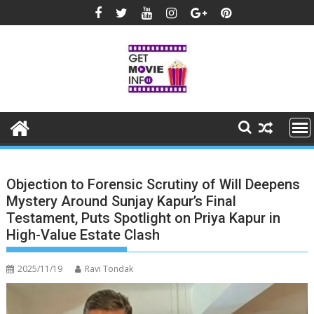
Skip
to
content
Objection to Forensic Scrutiny of Will Deepens
Mystery Around Sunjay Kapur’s Final
Testament, Puts Spotlight on Priya Kapur in
High-Value Estate Clash
2025/11/19
Ravi Tondak