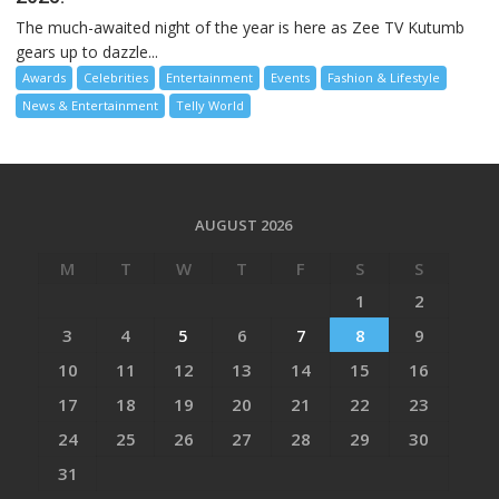
The much-awaited night of the year is here as Zee TV Kutumb
gears up to dazzle...
Awards
Celebrities
Entertainment
Events
Fashion & Lifestyle
News & Entertainment
Telly World
AUGUST 2026
M
T
W
T
F
S
S
1
2
3
4
5
6
7
8
9
10
11
12
13
14
15
16
17
18
19
20
21
22
23
24
25
26
27
28
29
30
31