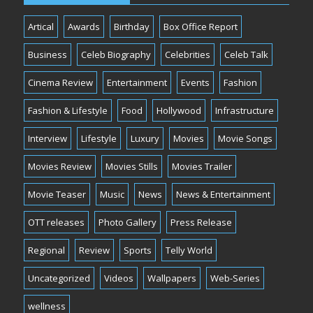
Artical
Awards
Birthday
Box Office Report
Business
Celeb Biography
Celebrities
Celeb Talk
Cinema Review
Entertainment
Events
Fashion
Fashion & Lifestyle
Food
Hollywood
Infrastructure
Interview
Lifestyle
Luxury
Movies
Movie Songs
Movies Review
Movies Stills
Movies Trailer
Movie Teaser
Music
News
News & Entertainment
OTT releases
Photo Gallery
Press Release
Regional
Review
Sports
Telly World
Uncategorized
Videos
Wallpapers
Web-Series
wellness