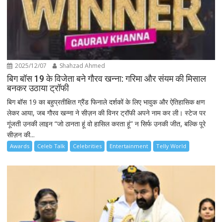
2025/12/07
Shahzad Ahmed
बिग बॉस 19 के विजेता बने गौरव खन्ना: गरिमा और संयम की मिसाल
बनकर उठाया ट्रॉफी
बिग बॉस 19 का बहुप्रतीक्षित ग्रैंड फिनाले दर्शकों के लिए भावुक और ऐतिहासिक क्षण
लेकर आया, जब गौरव खन्ना ने सीज़न की विनर ट्रॉफी अपने नाम कर ली। स्टेज पर
गूंजती उनकी लाइन “जो ठानता हूं वो हासिल करता हूं” न सिर्फ उनकी जीत, बल्कि पूरे
सीज़न की...
Awards
Celeb Talk
Celebrities
Entertainment
Telly World