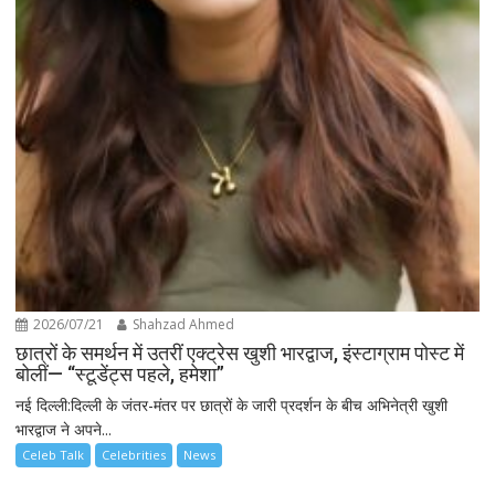
2026/07/21
Shahzad Ahmed
छात्रों के समर्थन में उतरीं एक्ट्रेस खुशी भारद्वाज, इंस्टाग्राम पोस्ट में
बोलीं— “स्टूडेंट्स पहले, हमेशा”
नई दिल्ली:दिल्ली के जंतर-मंतर पर छात्रों के जारी प्रदर्शन के बीच अभिनेत्री खुशी
भारद्वाज ने अपने...
Celeb Talk
Celebrities
News