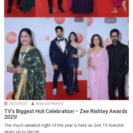
2025/03/01
Shahzad Ahmed
TV’s Biggest Holi Celebration – Zee Rishtey Awards
2025!
The much-awaited night of the year is here as Zee TV Kutumb
gears up to dazzle...