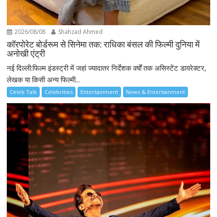
2026/08/08
Shahzad Ahmed
कॉरपोरेट बोर्डरूम से सिनेमा तक: राधिका बंसल की फिल्मी दुनिया में
अनोखी एंट्री
नई दिल्ली:फिल्म इंडस्ट्री में जहां ज्यादातर निर्देशक वर्षों तक असिस्टेंट डायरेक्टर,
लेखक या किसी अन्य फिल्मी...
Celeb Talk
Celebrities
Entertainment
News & Entertainment