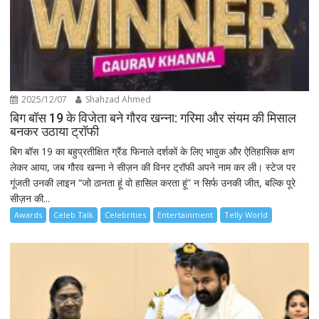
2025/12/07
Shahzad Ahmed
बिग बॉस 19 के विजेता बने गौरव खन्ना: गरिमा और संयम की मिसाल
बनकर उठाया ट्रॉफी
बिग बॉस 19 का बहुप्रतीक्षित ग्रैंड फिनाले दर्शकों के लिए भावुक और ऐतिहासिक क्षण
लेकर आया, जब गौरव खन्ना ने सीज़न की विनर ट्रॉफी अपने नाम कर ली। स्टेज पर
गूंजती उनकी लाइन “जो ठानता हूं वो हासिल करता हूं” न सिर्फ उनकी जीत, बल्कि पूरे
सीज़न की...
Awards
Celeb Talk
Celebrities
Entertainment
Telly World