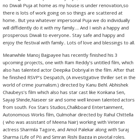
no Diwali Puja at home as my house is under renovation,so
there is lots of work going on so things are scattered at
home.. But yea whatever impersonal Puja we do individually
will diffidently do it with my family…. And I wish a happy and
prosperous Diwali to everyone.. Stay safe and happy and
enjoy the festival with family.. Lots of love and blessings to all.
Meanwhile Manoj Bajpayee has recently finished his 3
upcoming projects, one with Ram Reddy’s untitled film, which
also has talented actor Deepika Dobriyal in the film. After that
he finished RSVP’s Despatch, (A investigative thriller set in the
world of crime journalism.) directed by Kanu Behl. Abhishek
Chaubeys’s film which also has star cast like Konkana Sen,
Sayaji Shinde,Naseer sir and some well known talented actors
from south. Fox Stars Studios,Chalkboard Entertainment,
Autonomous Works film, Gulmohar directed by Rahul Chittella
( who was assistant of Meena Nair) working with Veteran
actress Sharmila Tagore, and Amol Palekar along with Suraj
Sharma (Life of Pi) and Simran Rishi Bagga in pivotal roles.