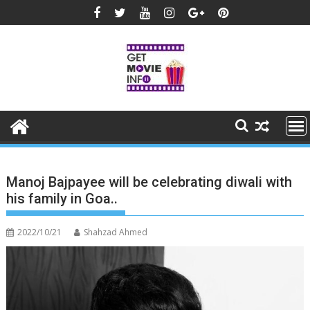
Skip
to
content
Manoj Bajpayee will be celebrating diwali with
his family in Goa..
2022/10/21
Shahzad Ahmed