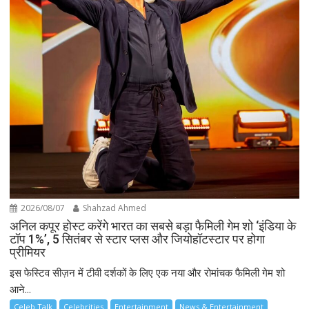
2026/08/07
Shahzad Ahmed
अनिल कपूर होस्ट करेंगे भारत का सबसे बड़ा फैमिली गेम शो ‘इंडिया के
टॉप 1%’, 5 सितंबर से स्टार प्लस और जियोहॉटस्टार पर होगा
प्रीमियर
इस फेस्टिव सीज़न में टीवी दर्शकों के लिए एक नया और रोमांचक फैमिली गेम शो
आने...
Celeb Talk
Celebrities
Entertainment
News & Entertainment