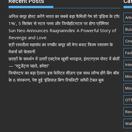
Recent Posts
Ca
अनिल कपूर होस्ट करेंगे भारत का सबसे बड़ा फैमिली गेम शो ‘इंडिया के टॉप
Arti
1%’, 5 सितंबर से स्टार प्लस और जियोहॉटस्टार पर होगा प्रीमियर
Bus
Sun Neo Announces Raajnanndini: A Powerful Story of
Revenge and Love
Cin
श्री रामलीला महासंघ का रणबीर कपूर की मेगा बजट फिल्म रामायण के
मेकर्स को चेतावनी
Fas
छात्रों के समर्थन में उतरीं एक्ट्रेस खुशी भारद्वाज, इंस्टाग्राम पोस्ट में बोलीं
Int
— “स्टूडेंट्स पहले, हमेशा”
जियोस्टार का बड़ा ऐलान: इस फेस्टिव सीज़न एक साथ लॉन्च होंगे बिग बॉस
Mov
के 6 संस्करण, पेश हुई ‘इंडियाज़ बिग्ग रियलिटी’ कॉफी टेबल बुक
Mov
OTT
Rev
Wal