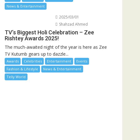
News & Entertainment
2025/03/01
Shahzad Ahmed
TV’s Biggest Holi Celebration – Zee
Rishtey Awards 2025!
The much-awaited night of the year is here as Zee
TV Kutumb gears up to dazzle...
Awards
Celebrities
Entertainment
Events
Fashion & Lifestyle
News & Entertainment
Telly World