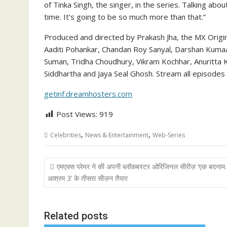
of Tinka Singh, the singer, in the series. Talking about
time. It’s going to be so much more than that.”
Produced and directed by Prakash Jha, the MX Origi
Aaditi Pohankar, Chandan Roy Sanyal, Darshan Kumaa
Suman, Tridha Choudhury, Vikram Kochhar, Anuritta 
Siddhartha and Jaya Seal Ghosh. Stream all episodes 
getinf.dreamhosters.com
Post Views:
919
,
,
Celebrities
News & Entertainment
Web-Series
Post
एमएक्स प्लेयर ने की अपनी ब्लॉकबस्टर ओरिजिनल सीरीज़ ‘एक बदना
navigation
आश्रम 3’ के तीसरा सीज़न तैयार
Related posts