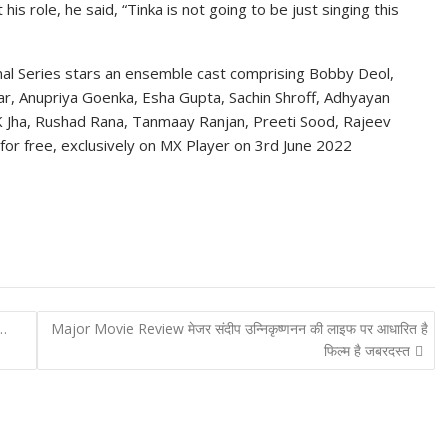
 his role, he said, “Tinka is not going to be just singing this
nal Series stars an ensemble cast comprising Bobby Deol,
r, Anupriya Goenka, Esha Gupta, Sachin Shroff, Adhyayan
K Jha, Rushad Rana, Tanmaay Ranjan, Preeti Sood, Rajeev
for free, exclusively on MX Player on 3rd June 2022
म…
Major Movie Review मेजर संदीप उन्निकृष्णनन की लाइफ पर आधारित है
फिल्म है जबरदस्त