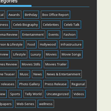
tegories
cal
Awards
Birthday
Box Office Report
iness
Celeb Biography
Celebrities
Celeb Talk
ema Review
Entertainment
Events
Fashion
hion & Lifestyle
Food
Hollywood
Infrastructure
erview
Lifestyle
Luxury
Movies
Movie Songs
ies Review
Movies Stills
Movies Trailer
ie Teaser
Music
News
News & Entertainment
 releases
Photo Gallery
Press Release
Regional
iew
Sports
Telly World
Uncategorized
Videos
lpapers
Web-Series
wellness