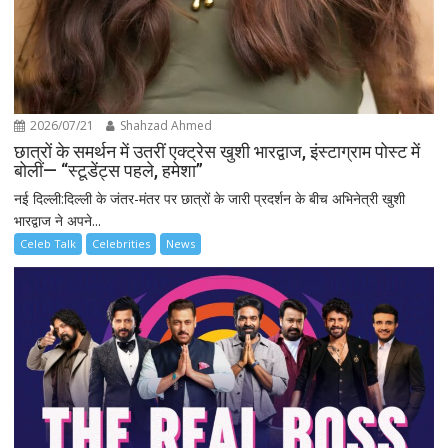
2026/07/21
Shahzad Ahmed
छात्रों के समर्थन में उतरीं एक्ट्रेस खुशी भारद्वाज, इंस्टाग्राम पोस्ट में
बोलीं— “स्टूडेंट्स पहले, हमेशा”
नई दिल्ली:दिल्ली के जंतर-मंतर पर छात्रों के जारी प्रदर्शन के बीच अभिनेत्री खुशी
भारद्वाज ने अपने...
Celeb Talk
Celebrities
News