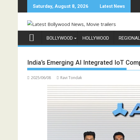
Skip
Saturday, August 8, 2026
Latest News
to
content
BOLLYWOOD
HOLLYWOOD
REGIONA
India’s Emerging AI Integrated IoT C
2025/06/08
Ravi Tondak