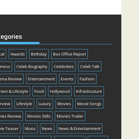
tegories
cal
Awards
Birthday
Box Office Report
iness
Celeb Biography
Celebrities
Celeb Talk
ema Review
Entertainment
Events
Fashion
hion & Lifestyle
Food
Hollywood
Infrastructure
erview
Lifestyle
Luxury
Movies
Movie Songs
ies Review
Movies Stills
Movies Trailer
ie Teaser
Music
News
News & Entertainment