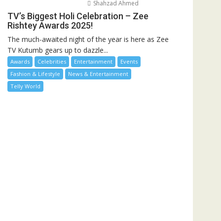
Shahzad Ahmed
TV’s Biggest Holi Celebration – Zee
Rishtey Awards 2025!
The much-awaited night of the year is here as Zee
TV Kutumb gears up to dazzle...
Awards
Celebrities
Entertainment
Events
Fashion & Lifestyle
News & Entertainment
Telly World