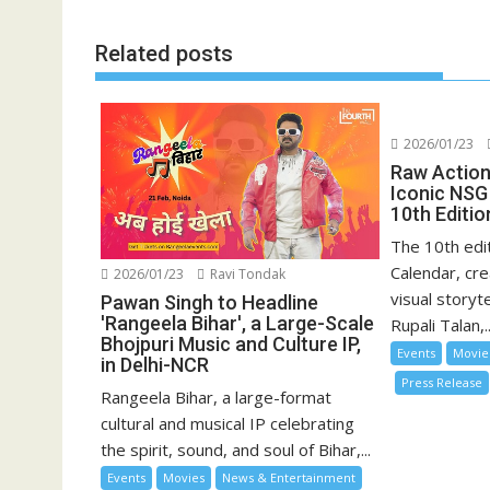
Related posts
2026/01/23
Raw Action,
Iconic NSG
10th Editio
The 10th edi
Calendar, cre
2026/01/23
Ravi Tondak
visual storyt
Pawan Singh to Headline
'Rangeela Bihar', a Large-Scale
Rupali Talan,..
Bhojpuri Music and Culture IP,
Events
Movie
in Delhi-NCR
Press Release
Rangeela Bihar, a large-format
cultural and musical IP celebrating
the spirit, sound, and soul of Bihar,...
Events
Movies
News & Entertainment