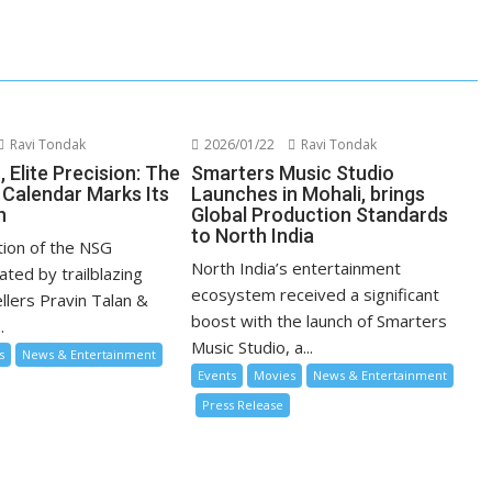
Ravi Tondak
2026/01/22
Ravi Tondak
 Elite Precision: The
Smarters Music Studio
 Calendar Marks Its
Launches in Mohali, brings
n
Global Production Standards
to North India
tion of the NSG
North India’s entertainment
ated by trailblazing
ecosystem received a significant
ellers Pravin Talan &
boost with the launch of Smarters
.
Music Studio, a...
s
News & Entertainment
Events
Movies
News & Entertainment
Press Release