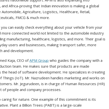
sures nationwide support. APM is also expanding into
, and Africa-proving that Indian innovation is making a global
 Automobile, Agriculture, Logistics, Healthcare, Retail,
aceuticals, FMCG & much more.
 you can easily check everything about your vehicle from your
nd more connected world not limited to the automobile industry
ing manufacturing, healthcare, logistics, and more. Their goal is
ryday users and businesses, making transport safer, more
rch and development.
amed Kaja, CEO of
APM Group
who guides the company with a
roduction team. He makes sure that products are made
 is the head of software development. He specializes in creating
of Things (IoT). Mr. Nazrudeen handles marketing and works on
tomers. Mr. Jegurudeen, is in charge of Human Resources (HR)
t of people and company processes.
 caring for nature. One example of this commitment is its
ative. Plant a Billion Trees (PABT) is a large-scale