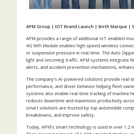
APM Group | IOT Brand Launch | Birth Marque | 
APM provides a range of additional IoT-enabled modu
4G WiFi Module enables high-speed wireless connectiv
or suspension pressure in real-time. The Auto Dippe
light and oncoming traffic. APM systems integrate fe
alerts, and accident prevention mechanisms, enhanci
The company’s AI-powered solutions provide real-tim
performance, and driver behavior helping fleet own
systems also enable real-time tracking of machine he
reduces downtime and maximizes productivity across i
smart solutions are trusted by top automobile compa
breakdowns, and improve safety.
Today, APM’s smart technology is used in over 1.2 mil