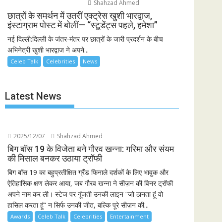
Shahzad Ahmed
छात्रों के समर्थन में उतरीं एक्ट्रेस खुशी भारद्वाज,
इंस्टाग्राम पोस्ट में बोलीं— “स्टूडेंट्स पहले, हमेशा”
नई दिल्ली:दिल्ली के जंतर-मंतर पर छात्रों के जारी प्रदर्शन के बीच
अभिनेत्री खुशी भारद्वाज ने अपने...
Celeb Talk
Celebrities
News
Latest News
2025/12/07
Shahzad Ahmed
बिग बॉस 19 के विजेता बने गौरव खन्ना: गरिमा और संयम
की मिसाल बनकर उठाया ट्रॉफी
बिग बॉस 19 का बहुप्रतीक्षित ग्रैंड फिनाले दर्शकों के लिए भावुक और
ऐतिहासिक क्षण लेकर आया, जब गौरव खन्ना ने सीज़न की विनर ट्रॉफी
अपने नाम कर ली। स्टेज पर गूंजती उनकी लाइन “जो ठानता हूं वो
हासिल करता हूं” न सिर्फ उनकी जीत, बल्कि पूरे सीज़न की...
Awards
Celeb Talk
Celebrities
Entertainment