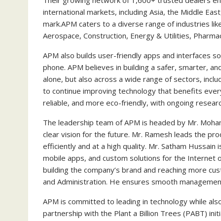
Their growing network of 1,600+ trusted dealers en
international markets, including Asia, the Middle East
mark.APM caters to a diverse range of industries like
Aerospace, Construction, Energy & Utilities, Pharm
APM also builds user-friendly apps and interfaces so
phone. APM believes in building a safer, smarter, a
alone, but also across a wide range of sectors, includ
to continue improving technology that benefits eve
reliable, and more eco-friendly, with ongoing resea
The leadership team of APM is headed by Mr. Moh
clear vision for the future. Mr. Ramesh leads the p
efficiently and at a high quality. Mr. Satham Hussain
mobile apps, and custom solutions for the Internet 
building the company’s brand and reaching more cus
and Administration. He ensures smooth managemen
APM is committed to leading in technology while also
partnership with the Plant a Billion Trees (PABT) initi