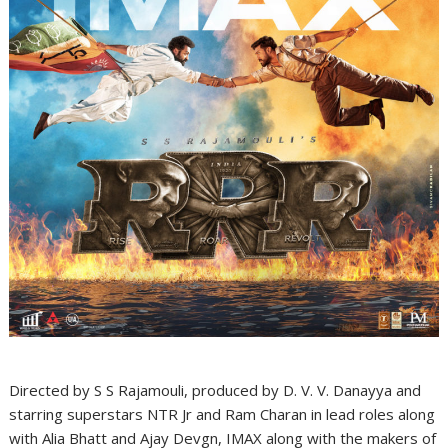
Directed by S S Rajamouli, produced by D. V. V. Danayya and
starring superstars NTR Jr and Ram Charan in lead roles along
with Alia Bhatt and Ajay Devgn, IMAX along with the makers of