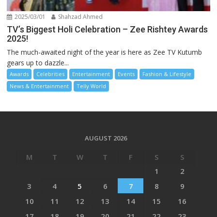
2025/03/01
Shahzad Ahmed
TV’s Biggest Holi Celebration – Zee Rishtey Awards
2025!
The much-awaited night of the year is here as Zee TV Kutumb
gears up to dazzle...
Awards
Celebrities
Entertainment
Events
Fashion & Lifestyle
News & Entertainment
Telly World
AUGUST 2026
M
T
W
T
F
S
S
1
2
3
4
5
6
7
8
9
10
11
12
13
14
15
16
17
18
19
20
21
22
23