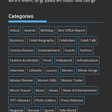
बॉस के 6 संस्करण, पेश हुई ‘इंडियाज़ बिग्ग रियलिटी’ कॉफी टेबल बुक
Categories
Artical
Awards
Birthday
Box Office Report
Business
Celeb Biography
Celebrities
Celeb Talk
Cinema Review
Entertainment
Events
Fashion
Fashion & Lifestyle
Food
Hollywood
Infrastructure
Interview
Lifestyle
Luxury
Movies
Movie Songs
Movies Review
Movies Stills
Movies Trailer
Movie Teaser
Music
News
News & Entertainment
OTT releases
Photo Gallery
Press Release
Regional
Review
Sports
Telly World