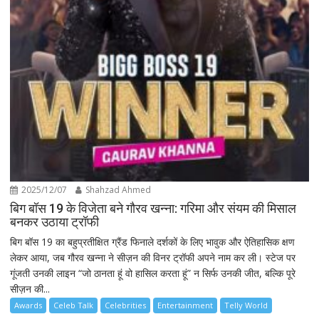
2025/12/07
Shahzad Ahmed
बिग बॉस 19 के विजेता बने गौरव खन्ना: गरिमा और संयम की मिसाल
बनकर उठाया ट्रॉफी
बिग बॉस 19 का बहुप्रतीक्षित ग्रैंड फिनाले दर्शकों के लिए भावुक और ऐतिहासिक क्षण
लेकर आया, जब गौरव खन्ना ने सीज़न की विनर ट्रॉफी अपने नाम कर ली। स्टेज पर
गूंजती उनकी लाइन “जो ठानता हूं वो हासिल करता हूं” न सिर्फ उनकी जीत, बल्कि पूरे
सीज़न की...
Awards
Celeb Talk
Celebrities
Entertainment
Telly World