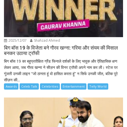
2025/12/07
Shahzad Ahmed
बिग बॉस 19 के विजेता बने गौरव खन्ना: गरिमा और संयम की मिसाल
बनकर उठाया ट्रॉफी
बिग बॉस 19 का बहुप्रतीक्षित ग्रैंड फिनाले दर्शकों के लिए भावुक और ऐतिहासिक क्षण
लेकर आया, जब गौरव खन्ना ने सीज़न की विनर ट्रॉफी अपने नाम कर ली। स्टेज पर
गूंजती उनकी लाइन “जो ठानता हूं वो हासिल करता हूं” न सिर्फ उनकी जीत, बल्कि पूरे
सीज़न की...
Awards
Celeb Talk
Celebrities
Entertainment
Telly World