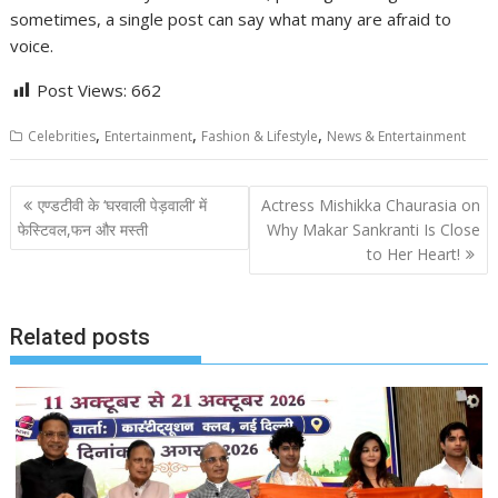
sometimes, a single post can say what many are afraid to
voice.
Post Views:
662
,
,
,
Celebrities
Entertainment
Fashion & Lifestyle
News & Entertainment
Post
एण्डटीवी के ‘घरवाली पेड़वाली‘ में
Actress Mishikka Chaurasia on
navigation
फेस्टिवल,फन और मस्ती
Why Makar Sankranti Is Close
to Her Heart!
Related posts