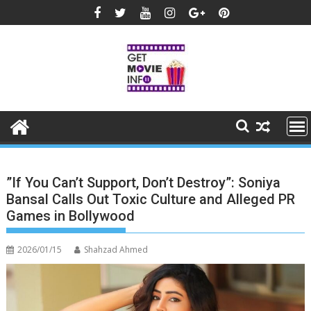
Skip
to
content
”If You Can’t Support, Don’t Destroy”: Soniya
Bansal Calls Out Toxic Culture and Alleged PR
Games in Bollywood
2026/01/15
Shahzad Ahmed