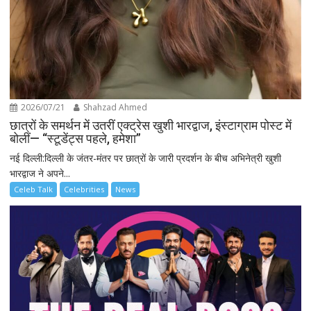
2026/07/21
Shahzad Ahmed
छात्रों के समर्थन में उतरीं एक्ट्रेस खुशी भारद्वाज, इंस्टाग्राम पोस्ट में
बोलीं— “स्टूडेंट्स पहले, हमेशा”
नई दिल्ली:दिल्ली के जंतर-मंतर पर छात्रों के जारी प्रदर्शन के बीच अभिनेत्री खुशी
भारद्वाज ने अपने...
Celeb Talk
Celebrities
News