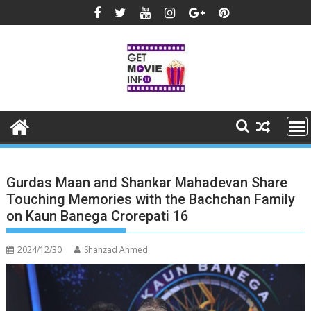
Skip
to
content
Gurdas Maan and Shankar Mahadevan Share
Touching Memories with the Bachchan Family
on Kaun Banega Crorepati 16
2024/12/30
Shahzad Ahmed