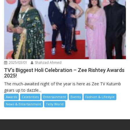
2025/03/01
Shahzad Ahmed
TV’s Biggest Holi Celebration – Zee Rishtey Awards
2025!
The much-awaited night of the year is here as Zee TV Kutumb
gears up to dazzle...
Awards
Celebrities
Entertainment
Events
Fashion & Lifestyle
News & Entertainment
Telly World