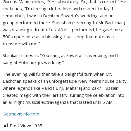
Gurdas Maan replies, “Yes, absolutely, Sir, that is correct.” He
continues, “I’m feeling a lot of love and respect today. I
remember, I was in Delhi for Shweta’s wedding, and our
group performed there. Shenshah (referring to Mr Bachchan)
was standing in front of us. After I performed, he gave me a
500-rupee note as a blessing. I still keep that note as a
treasure with me.”
Shankar chimes in, “You sang at Shweta ji’s wedding, and I
sang at Abhishek ji’s wedding.”
The evening will further take a delightful turn when Mr.
Bachchan speaks of an unforgettable New Year’s house party,
where legends like Pandit Birju Maharaj and Zakir Hussain
created magic with their artistry, turning the celebration into
an all-night musical extravaganza that lasted until 5 AM.
Getmovieinfo.com
Post Views:
955