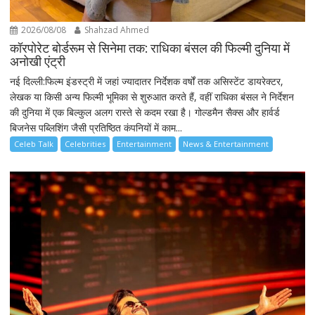
2026/08/08
Shahzad Ahmed
कॉरपोरेट बोर्डरूम से सिनेमा तक: राधिका बंसल की फिल्मी दुनिया में
अनोखी एंट्री
नई दिल्ली:फिल्म इंडस्ट्री में जहां ज्यादातर निर्देशक वर्षों तक असिस्टेंट डायरेक्टर,
लेखक या किसी अन्य फिल्मी भूमिका से शुरुआत करते हैं, वहीं राधिका बंसल ने निर्देशन
की दुनिया में एक बिल्कुल अलग रास्ते से कदम रखा है। गोल्डमैन सैक्स और हार्वर्ड
बिजनेस पब्लिशिंग जैसी प्रतिष्ठित कंपनियों में काम...
Celeb Talk
Celebrities
Entertainment
News & Entertainment