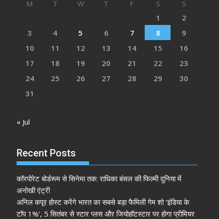
M
T
W
T
F
S
S
1
2
3
4
5
6
7
8
9
10
11
12
13
14
15
16
17
18
19
20
21
22
23
24
25
26
27
28
29
30
31
« Jul
Recent Posts
कॉरपोरेट बोर्डरूम से सिनेमा तक: राधिका बंसल की फिल्मी दुनिया में
अनोखी एंट्री
अनिल कपूर होस्ट करेंगे भारत का सबसे बड़ा फैमिली गेम शो ‘इंडिया के
टॉप 1%’, 5 सितंबर से स्टार प्लस और जियोहॉटस्टार पर होगा प्रीमियर