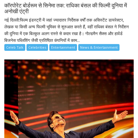
कॉरपोरेट बोर्डरूम से सिनेमा तक: राधिका बंसल की फिल्मी दुनिया में
अनोखी एंट्री
नई दिल्ली:फिल्म इंडस्ट्री में जहां ज्यादातर निर्देशक वर्षों तक असिस्टेंट डायरेक्टर,
लेखक या किसी अन्य फिल्मी भूमिका से शुरुआत करते हैं, वहीं राधिका बंसल ने निर्देशन
की दुनिया में एक बिल्कुल अलग रास्ते से कदम रखा है। गोल्डमैन सैक्स और हार्वर्ड
बिजनेस पब्लिशिंग जैसी प्रतिष्ठित कंपनियों में काम...
Celeb Talk
Celebrities
Entertainment
News & Entertainment