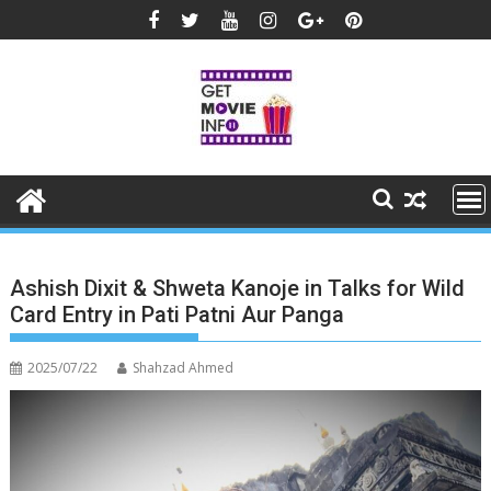
Skip
to
content
Ashish Dixit & Shweta Kanoje in Talks for Wild
Card Entry in Pati Patni Aur Panga
2025/07/22
Shahzad Ahmed