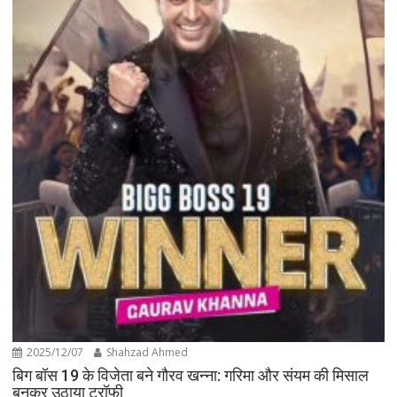
2025/12/07
Shahzad Ahmed
बिग बॉस 19 के विजेता बने गौरव खन्ना: गरिमा और संयम की मिसाल
बनकर उठाया ट्रॉफी