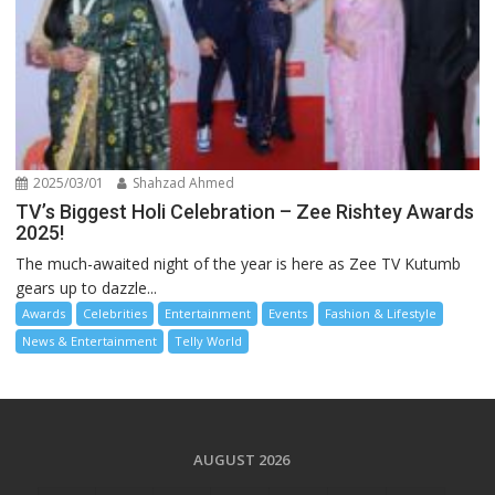
2025/03/01
Shahzad Ahmed
TV’s Biggest Holi Celebration – Zee Rishtey Awards
2025!
The much-awaited night of the year is here as Zee TV Kutumb
gears up to dazzle...
Awards
Celebrities
Entertainment
Events
Fashion & Lifestyle
News & Entertainment
Telly World
AUGUST 2026