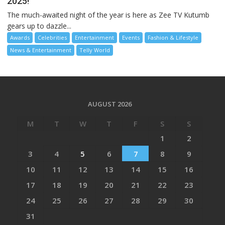
2025!
The much-awaited night of the year is here as Zee TV Kutumb
gears up to dazzle...
Awards
Celebrities
Entertainment
Events
Fashion & Lifestyle
News & Entertainment
Telly World
AUGUST 2026
M
T
W
T
F
S
S
1
2
3
4
5
6
7
8
9
10
11
12
13
14
15
16
17
18
19
20
21
22
23
24
25
26
27
28
29
30
31