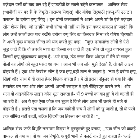
मज़ेदार पलों को याद कर रहे हैं एण्डटीवी के सबसे चहेते कलाकार – आसिफ शेख
(‘भाबीजी घर पर हैं‘ के विभूति नारायण मिश्रा) और योगेश त्रिपाठी (‘हप्पू की उलटन
पलटन‘ के दरोगा हप्पू सिंह)। इन दोनों कलाकारों ने अपने-अपने शो के ऐसे मज़ेदार
सीन शेयर किए, जो उन्होंने कभी सोचा भी नहीं था कि इस कदर वायरल हो जाएंगे कि
लोग उन्हें सालों तक याद रखेंगे! दरोगा हप्पू सिंह का किरदार निभा रहे योगेश त्रिपाठी
ने अपने कुछ वायरल सीन्स को याद करते हुए कहा, _‘‘कुछ डायलॉग्स लोगों से ऐसे
जुड़ जाते हैं कि वो उनकी भाषा का हिस्सा बन जाते हैं! एक सीन तो बहुत वायरल हुआ
जिसमें हप्पू झुंझलाकर कहता है- ‘अरे दादा, ठंड रख!’ जिस अंदाज़ में मैंने वो लाइन
बोली वह लोगों को बहुत पसंद आ गया। आज भी जब लोग मुझे देखते हैं, तो वही लाइन
दोहराते हैं। एक और फेवरेट सीन है जब हप्पू बड़ी शान से कहता है- ‘नाम है दरोगा हप्पू
सिंह!’ और साथ में वो खास हेयर फ्लिक करता है। ये तो इतना पॉपुलर हो गया कि मीम
टेम्पलेट बन गया और लोग अपनी-अपनी स्टाइल में इसे रीक्रिएट करने लगे। और
भला वो आइकॉनिक लाइन कौन भूल सकता है- ‘मैं 9 बच्चों का बाप हूं!’ ये तो चलती ही
जा रही है। अब ये एक ऐसा जोक बन चुका है जिसे लोग आज भी उतने ही मज़े से
दोहराते हैं। इससे पता चलता है कि जब कॉमेडी सच में लोगों को छू जाती है, तो वो परदे
तक सीमित नहीं रहती, बल्कि ज़िंदगी का हिस्सा बन जाती है।”_
आसिफ़ शेख ऊर्फ विभूति नारायण मिश्रा ने मुस्कुराते हुए बताया, _“एक सीन जो वाकई
वायरल हो गया था, वो था जब विभूति, अंगूरी भाबी से फ्लर्ट करते हुए कहता है- ‘आई