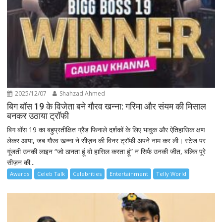
2025/12/07
Shahzad Ahmed
बिग बॉस 19 के विजेता बने गौरव खन्ना: गरिमा और संयम की मिसाल
बनकर उठाया ट्रॉफी
बिग बॉस 19 का बहुप्रतीक्षित ग्रैंड फिनाले दर्शकों के लिए भावुक और ऐतिहासिक क्षण
लेकर आया, जब गौरव खन्ना ने सीज़न की विनर ट्रॉफी अपने नाम कर ली। स्टेज पर
गूंजती उनकी लाइन “जो ठानता हूं वो हासिल करता हूं” न सिर्फ उनकी जीत, बल्कि पूरे
सीज़न की...
Awards
Celeb Talk
Celebrities
Entertainment
Telly World