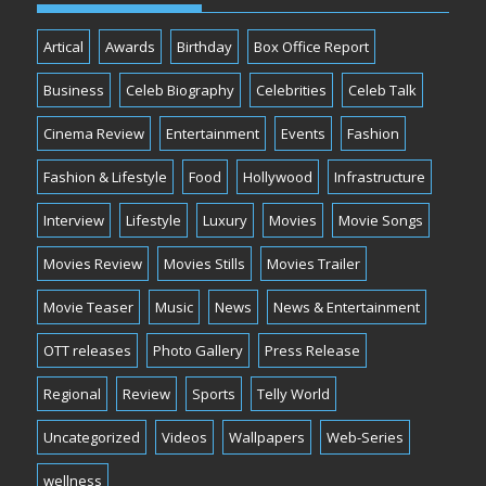
Artical
Awards
Birthday
Box Office Report
Business
Celeb Biography
Celebrities
Celeb Talk
Cinema Review
Entertainment
Events
Fashion
Fashion & Lifestyle
Food
Hollywood
Infrastructure
Interview
Lifestyle
Luxury
Movies
Movie Songs
Movies Review
Movies Stills
Movies Trailer
Movie Teaser
Music
News
News & Entertainment
OTT releases
Photo Gallery
Press Release
Regional
Review
Sports
Telly World
Uncategorized
Videos
Wallpapers
Web-Series
wellness