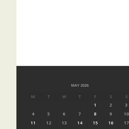
MAY 2026
M
T
W
T
F
S
S
1
2
3
4
5
6
7
8
9
10
11
12
13
14
15
16
17