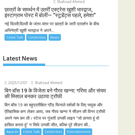
Shahzad Ahmed
छात्रों के समर्थन में उतरीं एक्ट्रेस खुशी भारद्वाज,
इंस्टाग्राम पोस्ट में बोलीं— “स्टूडेंट्स पहले, हमेशा”
नई दिल्ली:दिल्ली के जंतर-मंतर पर छात्रों के जारी प्रदर्शन के बीच
अभिनेत्री खुशी भारद्वाज ने अपने...
Celeb Talk
Celebrities
News
Latest News
2025/12/07
Shahzad Ahmed
बिग बॉस 19 के विजेता बने गौरव खन्ना: गरिमा और संयम
की मिसाल बनकर उठाया ट्रॉफी
बिग बॉस 19 का बहुप्रतीक्षित ग्रैंड फिनाले दर्शकों के लिए भावुक और
ऐतिहासिक क्षण लेकर आया, जब गौरव खन्ना ने सीज़न की विनर ट्रॉफी
अपने नाम कर ली। स्टेज पर गूंजती उनकी लाइन “जो ठानता हूं वो
हासिल करता हूं” न सिर्फ उनकी जीत, बल्कि पूरे सीज़न की...
Awards
Celeb Talk
Celebrities
Entertainment