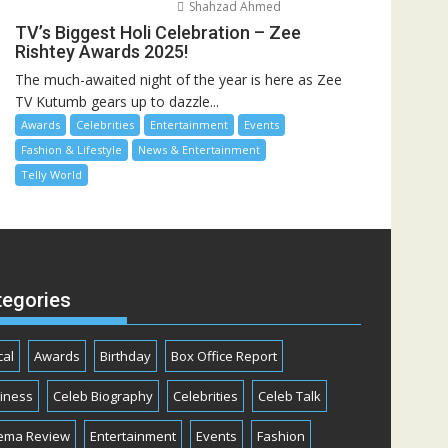
Shahzad Ahmed
TV’s Biggest Holi Celebration – Zee
Rishtey Awards 2025!
The much-awaited night of the year is here as Zee
TV Kutumb gears up to dazzle...
Awards
Celebrities
Entertainment
Events
Fashion & Lifestyle
News & Entertainment
Telly World
tegories
cal
Awards
Birthday
Box Office Report
iness
Celeb Biography
Celebrities
Celeb Talk
ema Review
Entertainment
Events
Fashion