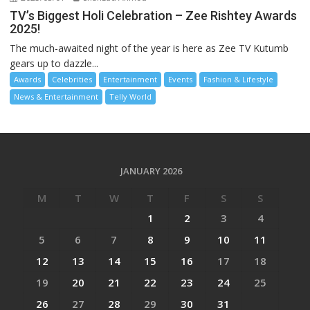
TV’s Biggest Holi Celebration – Zee Rishtey Awards
2025!
The much-awaited night of the year is here as Zee TV Kutumb
gears up to dazzle...
Awards
Celebrities
Entertainment
Events
Fashion & Lifestyle
News & Entertainment
Telly World
JANUARY 2026
M
T
W
T
F
S
S
1
2
3
4
5
6
7
8
9
10
11
12
13
14
15
16
17
18
19
20
21
22
23
24
25
26
27
28
29
30
31