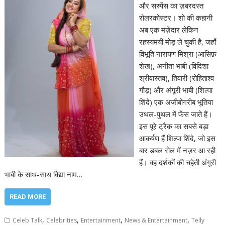
और सस्पेंस का ज़बरदस्त
रोलरकोस्टर। शो की कहानी
अब एक मज़ेदार लेकिन
रहस्यमयी मोड़ ले चुकी है, जहाँ
विभूति नारायण मिश्रा (आसिफ़
शेख), अनीता भाबी (विदिशा
श्रीवास्तव), तिवारी (रोहिताश्व
गौड़) और अंगूरी भाबी (शिल्पा
शिंदे) एक अजीबोगरीब भूतिया
उथल-पुथल में फँस जाते हैं।
इस पूरे ट्रैक का सबसे बड़ा
आकर्षण हैं शिल्पा शिंदे, जो इस
बार डबल रोल में नज़र आ रही
हैं। वह दर्शकों की चहेती अंगूरी
भाबी के साथ-साथ विद्या नाम…
READ MORE
,
,
,
,
Celeb Talk
Celebrities
Entertainment
News & Entertainment
Telly