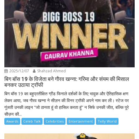
2025/12/07
Shahzad Ahmed
बिग बॉस 19 के विजेता बने गौरव खन्ना: गरिमा और संयम की मिसाल
बनकर उठाया ट्रॉफी
बिग बॉस 19 का बहुप्रतीक्षित ग्रैंड फिनाले दर्शकों के लिए भावुक और ऐतिहासिक क्षण
लेकर आया, जब गौरव खन्ना ने सीज़न की विनर ट्रॉफी अपने नाम कर ली। स्टेज पर
गूंजती उनकी लाइन “जो ठानता हूं वो हासिल करता हूं” न सिर्फ उनकी जीत, बल्कि पूरे
सीज़न की...
Awards
Celeb Talk
Celebrities
Entertainment
Telly World