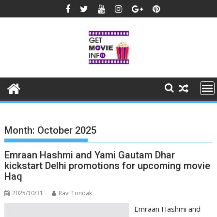
Skip
to
content
Month:
October 2025
Emraan Hashmi and Yami Gautam Dhar
kickstart Delhi promotions for upcoming movie
Haq
2025/10/31
Ravi Tondak
Emraan Hashmi and