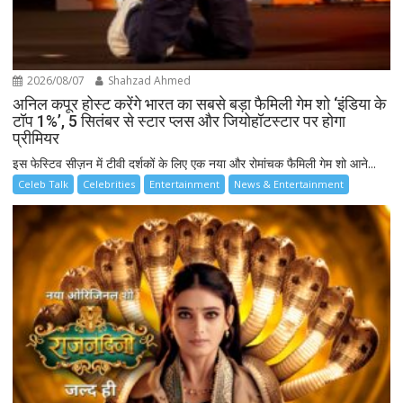
2026/08/07
Shahzad Ahmed
अनिल कपूर होस्ट करेंगे भारत का सबसे बड़ा फैमिली गेम शो ‘इंडिया के
टॉप 1%’, 5 सितंबर से स्टार प्लस और जियोहॉटस्टार पर होगा
प्रीमियर
इस फेस्टिव सीज़न में टीवी दर्शकों के लिए एक नया और रोमांचक फैमिली गेम शो आने...
Celeb Talk
Celebrities
Entertainment
News & Entertainment