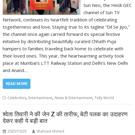
Sun Neo, the Hindi GEC
channel of Sun TV
Network, continues its heartfelt tradition of celebrating
togetherness and love. Staying true to its tagline “Dil Se Jiyo,”
the channel once again carried forward its special festive
initiative by distributing beautifully curated Chhath Puja
hampers to families traveling back home to celebrate with
their loved ones. This year, the heartwarming activity took
place at Mumbai’s LTT Railway Station and Delhi’s New Delhi
and Anand…
READ MORE
,
,
,
Celebrities
Entertainment
News & Entertainment
Telly World
श्वेता तिवारी ने की जेन Z की तारीफ, बेटी पलक का उदाहरण
देकर कही ये बड़ी बात
2025/10/25
Shahzad Ahmed