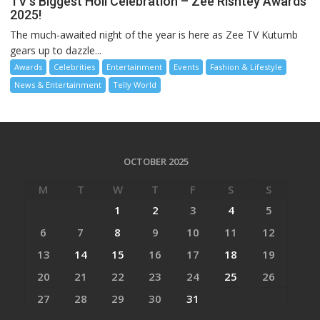
TV’s Biggest Holi Celebration – Zee Rishtey Awards
2025!
The much-awaited night of the year is here as Zee TV Kutumb
gears up to dazzle...
Awards
Celebrities
Entertainment
Events
Fashion & Lifestyle
News & Entertainment
Telly World
OCTOBER 2025
M
T
W
T
F
S
S
1
2
3
4
5
6
7
8
9
10
11
12
13
14
15
16
17
18
19
20
21
22
23
24
25
26
27
28
29
30
31