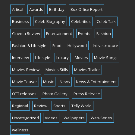
Artical
Awards
Birthday
Box Office Report
Business
Celeb Biography
Celebrities
Celeb Talk
Cinema Review
Entertainment
Events
Fashion
Fashion & Lifestyle
Food
Hollywood
Infrastructure
Interview
Lifestyle
Luxury
Movies
Movie Songs
Movies Review
Movies Stills
Movies Trailer
Movie Teaser
Music
News
News & Entertainment
OTT releases
Photo Gallery
Press Release
Regional
Review
Sports
Telly World
Uncategorized
Videos
Wallpapers
Web-Series
wellness