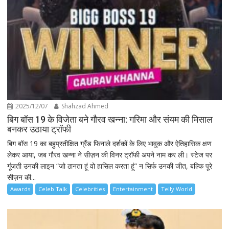
2025/12/07
Shahzad Ahmed
बिग बॉस 19 के विजेता बने गौरव खन्ना: गरिमा और संयम की मिसाल
बनकर उठाया ट्रॉफी
बिग बॉस 19 का बहुप्रतीक्षित ग्रैंड फिनाले दर्शकों के लिए भावुक और ऐतिहासिक क्षण
लेकर आया, जब गौरव खन्ना ने सीज़न की विनर ट्रॉफी अपने नाम कर ली। स्टेज पर
गूंजती उनकी लाइन “जो ठानता हूं वो हासिल करता हूं” न सिर्फ उनकी जीत, बल्कि पूरे
सीज़न की...
Awards
Celeb Talk
Celebrities
Entertainment
Telly World