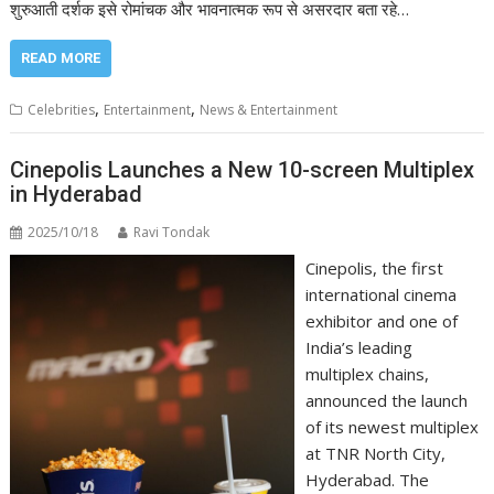
शुरुआती दर्शक इसे रोमांचक और भावनात्मक रूप से असरदार बता रहे…
READ MORE
,
,
Celebrities
Entertainment
News & Entertainment
Cinepolis Launches a New 10-screen Multiplex
in Hyderabad
2025/10/18
Ravi Tondak
Cinepolis, the first
international cinema
exhibitor and one of
India’s leading
multiplex chains,
announced the launch
of its newest multiplex
at TNR North City,
Hyderabad. The