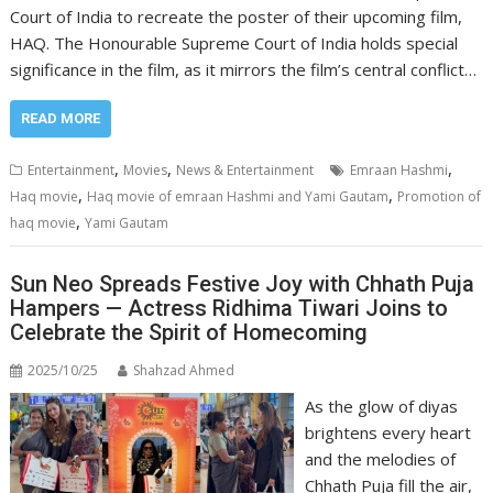
Court of India to recreate the poster of their upcoming film,
HAQ. The Honourable Supreme Court of India holds special
significance in the film, as it mirrors the film’s central conflict…
READ MORE
,
,
,
Entertainment
Movies
News & Entertainment
Emraan Hashmi
,
,
Haq movie
Haq movie of emraan Hashmi and Yami Gautam
Promotion of
,
haq movie
Yami Gautam
Sun Neo Spreads Festive Joy with Chhath Puja
Hampers — Actress Ridhima Tiwari Joins to
Celebrate the Spirit of Homecoming
2025/10/25
Shahzad Ahmed
As the glow of diyas
brightens every heart
and the melodies of
Chhath Puja fill the air,