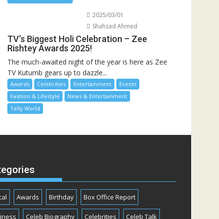
2025/03/01
Shahzad Ahmed
TV’s Biggest Holi Celebration – Zee
Rishtey Awards 2025!
The much-awaited night of the year is here as Zee
TV Kutumb gears up to dazzle...
Awards
Celebrities
Entertainment
Events
Fashion & Lifestyle
News & Entertainment
Telly World
tegories
cal
Awards
Birthday
Box Office Report
iness
Celeb Biography
Celebrities
Celeb Talk