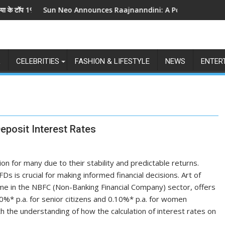
', 5 सितंबर से स्टार प्लस और जियोहॉटस्टार पर होगा प्रीमियर
Sun Neo Announces Raajnanndini: A Powerful Story of Reveng
श्री रा
L
CELEBRITIES
FASHION & LIFESTYLE
NEWS
ENTER
Deposit Interest Rates
n for many due to their stability and predictable returns.
s is crucial for making informed financial decisions. Art of
ame in the NBFC (Non-Banking Financial Company) sector, offers
.50%* p.a. for senior citizens and 0.10%* p.a. for women
th the understanding of how the calculation of interest rates on