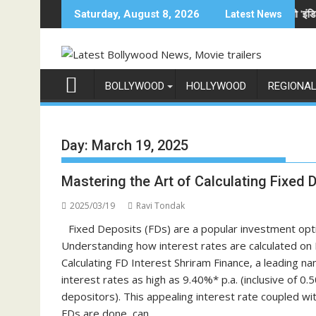
Skip
अनोखी एंट्री
अनिल कपूर होस्ट करेंगे भारत का सबसे बड़ा फैमिली गेम शो 'इंडिया के टॉप 1%
Saturday, August 8, 2026
Latest News
to
content
BOLLYWOOD
HOLLYWOOD
REGIONA
Day:
March 19, 2025
Mastering the Art of Calculating Fixed 
2025/03/19
Ravi Tondak
Fixed Deposits (FDs) are a popular investment optio
Understanding how interest rates are calculated on FD
Calculating FD Interest Shriram Finance, a leading n
interest rates as high as 9.40%* p.a. (inclusive of 0
depositors). This appealing interest rate coupled wi
FDs are done, can…