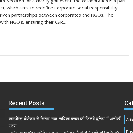
th Neokred for a charity golf event The collaboration is a part
ct, which aims to redefine Corporate Social Responsibility
-driven partnerships between corporates and NGOs. The
 with NGO’s, ensuring their CSR…
Recent Posts
Ca
कॉरपोरेट बोर्डरूम से सिनेमा तक: राधिका बंसल की फिल्मी दुनिया में अनोखी
Arti
एंट्री
Bus
अनिल कपूर होस्ट करेंगे भारत का सबसे बड़ा फैमिली गेम शो ‘इंडिया के टॉप