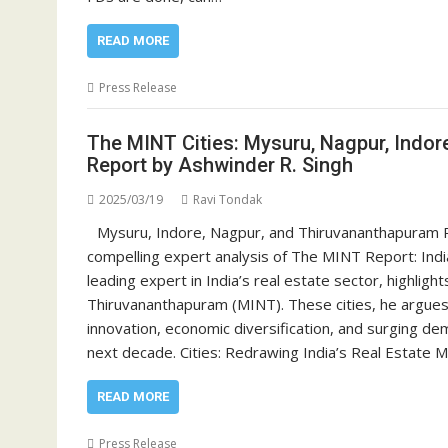
READ MORE
Press Release
The MINT Cities: Mysuru, Nagpur, Indor
Report by Ashwinder R. Singh
2025/03/19
Ravi Tondak
Mysuru, Indore, Nagpur, and Thiruvananthapuram Po
compelling expert analysis of The MINT Report: Indi
leading expert in India’s real estate sector, highlig
Thiruvananthapuram (MINT). These cities, he argues
innovation, economic diversification, and surging dem
next decade. Cities: Redrawing India’s Real Estate M
READ MORE
Press Release