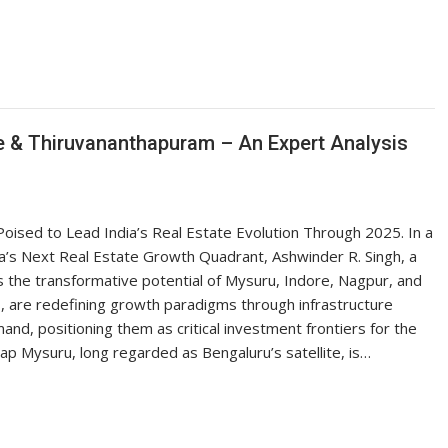
e & Thiruvananthapuram – An Expert Analysis
ised to Lead India’s Real Estate Evolution Through 2025. In a
a’s Next Real Estate Growth Quadrant, Ashwinder R. Singh, a
hts the transformative potential of Mysuru, Indore, Nagpur, and
, are redefining growth paradigms through infrastructure
and, positioning them as critical investment frontiers for the
ap Mysuru, long regarded as Bengaluru’s satellite, is…