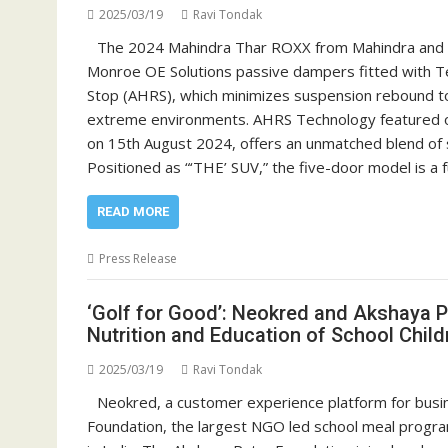
2025/03/19
Ravi Tondak
The 2024 Mahindra Thar ROXX from Mahindra and Ma
Monroe OE Solutions passive dampers fitted with 
Stop (AHRS), which minimizes suspension rebound to
extreme environments. AHRS Technology featured o
on 15th August 2024, offers an unmatched blend of s
Positioned as “‘THE’ SUV,” the five-door model is a 
READ MORE
Press Release
‘Golf for Good’: Neokred and Akshaya Pa
Nutrition and Education of School Child
2025/03/19
Ravi Tondak
Neokred, a customer experience platform for busi
Foundation, the largest NGO led school meal program