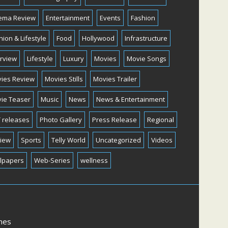
ema Review
Entertainment
Events
Fashion
hion & Lifestyle
Food
Hollywood
Infrastructure
erview
Lifestyle
Luxury
Movies
Movie Songs
ies Review
Movies Stills
Movies Trailer
ie Teaser
Music
News
News & Entertainment
 releases
Photo Gallery
Press Release
Regional
iew
Sports
Telly World
Uncategorized
Videos
lpapers
Web-Series
wellness
mes