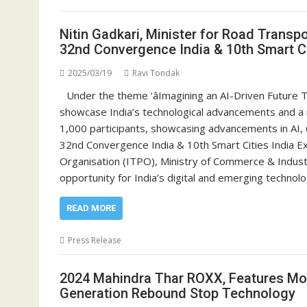
Nitin Gadkari, Minister for Road Transp
32nd Convergence India & 10th Smart Ci
2025/03/19
Ravi Tondak
Under the theme ‘âImagining an AI-Driven Future 
showcase India’s technological advancements and a r
1,000 participants, showcasing advancements in AI, 
32nd Convergence India & 10th Smart Cities India E
Organisation (ITPO), Ministry of Commerce & Industry
opportunity for India’s digital and emerging techn
READ MORE
Press Release
2024 Mahindra Thar ROXX, Features Mo
Generation Rebound Stop Technology