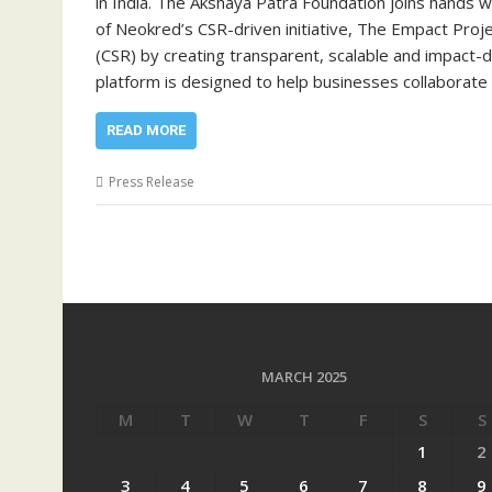
in India. The Akshaya Patra Foundation joins hands wi
of Neokred’s CSR-driven initiative, The Empact Proje
(CSR) by creating transparent, scalable and impact
platform is designed to help businesses collaborate
READ MORE
Press Release
MARCH 2025
M
T
W
T
F
S
S
1
2
3
4
5
6
7
8
9