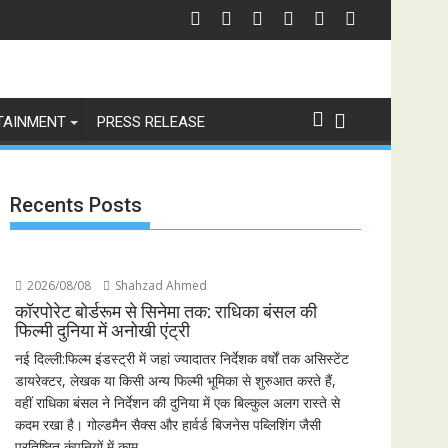
e and Love
मलीला महासंघ का रणबीर कपूर की मेगा बजट फिल्म रामायण के मेकर्स को चेतावनी
छात्रों के समर्थन मे
TAINMENT
PRESS RELEASE
Recents Posts
2026/08/08
Shahzad Ahmed
कॉरपोरेट बोर्डरूम से सिनेमा तक: राधिका बंसल की
फिल्मी दुनिया में अनोखी एंट्री
नई दिल्ली:फिल्म इंडस्ट्री में जहां ज्यादातर निर्देशक वर्षों तक असिस्टेंट
डायरेक्टर, लेखक या किसी अन्य फिल्मी भूमिका से शुरुआत करते हैं,
वहीं राधिका बंसल ने निर्देशन की दुनिया में एक बिल्कुल अलग रास्ते से
कदम रखा है। गोल्डमैन सैक्स और हार्वर्ड बिजनेस पब्लिशिंग जैसी
प्रतिष्ठित कंपनियों में काम...