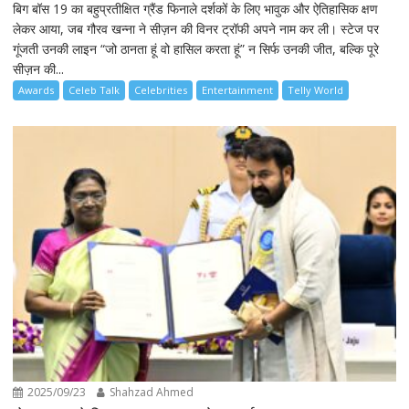
बिग बॉस 19 का बहुप्रतीक्षित ग्रैंड फिनाले दर्शकों के लिए भावुक और ऐतिहासिक क्षण
लेकर आया, जब गौरव खन्ना ने सीज़न की विनर ट्रॉफी अपने नाम कर ली। स्टेज पर
गूंजती उनकी लाइन “जो ठानता हूं वो हासिल करता हूं” न सिर्फ उनकी जीत, बल्कि पूरे
सीज़न की...
Awards
Celeb Talk
Celebrities
Entertainment
Telly World
2025/09/23
Shahzad Ahmed