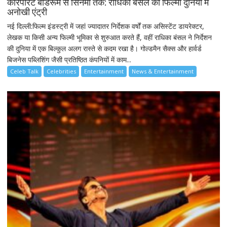
कॉरपोरेट बोर्डरूम से सिनेमा तक: राधिका बंसल की फिल्मी दुनिया में
अनोखी एंट्री
नई दिल्ली:फिल्म इंडस्ट्री में जहां ज्यादातर निर्देशक वर्षों तक असिस्टेंट डायरेक्टर,
लेखक या किसी अन्य फिल्मी भूमिका से शुरुआत करते हैं, वहीं राधिका बंसल ने निर्देशन
की दुनिया में एक बिल्कुल अलग रास्ते से कदम रखा है। गोल्डमैन सैक्स और हार्वर्ड
बिजनेस पब्लिशिंग जैसी प्रतिष्ठित कंपनियों में काम...
Celeb Talk
Celebrities
Entertainment
News & Entertainment