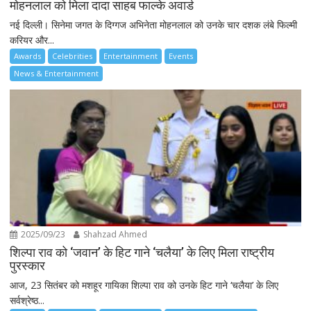
मोहनलाल को मिला दादा साहब फाल्के अवार्ड
नई दिल्ली। सिनेमा जगत के दिग्गज अभिनेता मोहनलाल को उनके चार दशक लंबे फिल्मी
करियर और...
Awards
Celebrities
Entertainment
Events
News & Entertainment
2025/09/23
Shahzad Ahmed
शिल्पा राव को ‘जवान’ के हिट गाने ‘चलैया’ के लिए मिला राष्ट्रीय
पुरस्कार
आज, 23 सितंबर को मशहूर गायिका शिल्पा राव को उनके हिट गाने ‘चलैया’ के लिए
सर्वश्रेष्ठ...