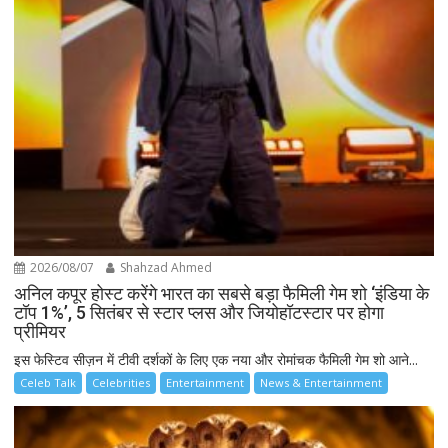
2026/08/07
Shahzad Ahmed
अनिल कपूर होस्ट करेंगे भारत का सबसे बड़ा फैमिली गेम शो ‘इंडिया के
टॉप 1%’, 5 सितंबर से स्टार प्लस और जियोहॉटस्टार पर होगा
प्रीमियर
इस फेस्टिव सीज़न में टीवी दर्शकों के लिए एक नया और रोमांचक फैमिली गेम शो आने...
Celeb Talk
Celebrities
Entertainment
News & Entertainment