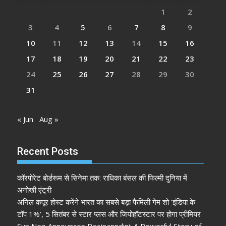
1
2
3
4
5
6
7
8
9
10
11
12
13
14
15
16
17
18
19
20
21
22
23
24
25
26
27
28
29
30
31
« Jun
Aug »
Recent Posts
कॉरपोरेट बोर्डरूम से सिनेमा तक: राधिका बंसल की फिल्मी दुनिया में
अनोखी एंट्री
अनिल कपूर होस्ट करेंगे भारत का सबसे बड़ा फैमिली गेम शो ‘इंडिया के
टॉप 1%’, 5 सितंबर से स्टार प्लस और जियोहॉटस्टार पर होगा प्रीमियर
Sun Neo Announces Raajnanndini: A Powerful Story of