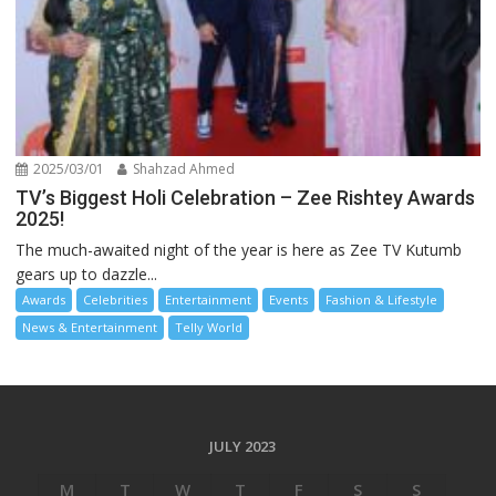
2025/03/01
Shahzad Ahmed
TV’s Biggest Holi Celebration – Zee Rishtey Awards
2025!
The much-awaited night of the year is here as Zee TV Kutumb
gears up to dazzle...
Awards
Celebrities
Entertainment
Events
Fashion & Lifestyle
News & Entertainment
Telly World
JULY 2023
M
T
W
T
F
S
S