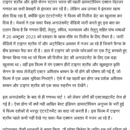
टाइगर श्रॉफ और कृति सेनन स्टारर भारत की पहली डायस्टोपियन एक्शन थ्रिलर
गणपत का सभी बेसब्री से इंतजार कर रहें है। लेकिन अब उनका ये इंतजार खत्म
होता दिख रहा है, क्योंकि पूजा एंटरटेनमेंट ने फिल्म की रिलीज डेट का खुलासा कर
दिया है। मेकर्स ने एक पावर पैक्ड अनाउंसमेंट वीडियो जारी करते हुए इस बात का
एलान किया है कि गणपत हिंदी, तेलुगु, तमिल, मलयालम और तेलुगु सहित पांच भाषाओं
में 20 अक्टूबर 2023 को दशहरा के खास मौके पर रिलीज के लिए तैयार है। जारी
वीडियो में टाइगर श्रॉफ रॉ और अट्रैक्टिव अवतार में नजर आ रहे हैं जिसने फैन्स के
बीच हलचल पैदा कर दी है। हाल में टाइगर को उनके फोरआर्म पर एक टैटू बनवाते हुए
कैप्चर किया गया था जो फिल्म की रिलीज डेट की अनाउंटमेंट के लिए एक बड़ा
खुलासा था। वहीं इस फिल्म में यंग एक्शन हीरो टाइगर श्रॉफ और खूबसूरत कृति
सेनन के साथ लेजेंड्री एक्टर अमिताभ बच्चन के भी होने की घोषणा की गई हैं, जो
फिल्म में एक अहम भूमिका निभाएंगे। ऐसे में यह पहली बार होगा जब दर्शक अमिताभ
बच्चन और टाइगर श्रॉफ को एक साथ स्क्रीन पर देखेंगे।
इस अनाउंसमेंट के बाद से ही गणपथ पार्ट 1 को लेकर लोगों की एक्टसाइटमेंट तेज हो
गई है। ऐसा होगा भी क्यों नही आखिर बेस्ट इंडियन डायस्टोपियन अनुभव के भरी हुई
ये फिल्म दर्शकों से भरपूर एंटरटेनमेंट का वादा जो करती है। इस फिल्म में टाइगर
श्रॉफ पहले कभी नहीं देखे गए पावर-पैक एक्शन अवतार में नजर आ रहे हैं।
प्रोड्यूसर जैकी भगनानी ने साझा किया, “मैं हमेशा सिनेमा के जरिए इस नई दुनिया को