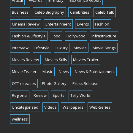
Artical
Awards
Birthday
Box Office Report
Business
Celeb Biography
Celebrities
Celeb Talk
Cinema Review
Entertainment
Events
Fashion
Fashion & Lifestyle
Food
Hollywood
Infrastructure
Interview
Lifestyle
Luxury
Movies
Movie Songs
Movies Review
Movies Stills
Movies Trailer
Movie Teaser
Music
News
News & Entertainment
OTT releases
Photo Gallery
Press Release
Regional
Review
Sports
Telly World
Uncategorized
Videos
Wallpapers
Web-Series
wellness