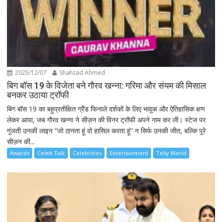
2025/12/07
Shahzad Ahmed
बिग बॉस 19 के विजेता बने गौरव खन्ना: गरिमा और संयम की मिसाल
बनकर उठाया ट्रॉफी
बिग बॉस 19 का बहुप्रतीक्षित ग्रैंड फिनाले दर्शकों के लिए भावुक और ऐतिहासिक क्षण
लेकर आया, जब गौरव खन्ना ने सीज़न की विनर ट्रॉफी अपने नाम कर ली। स्टेज पर
गूंजती उनकी लाइन “जो ठानता हूं वो हासिल करता हूं” न सिर्फ उनकी जीत, बल्कि पूरे
सीज़न की...
Awards
Celeb Talk
Celebrities
Entertainment
Telly World