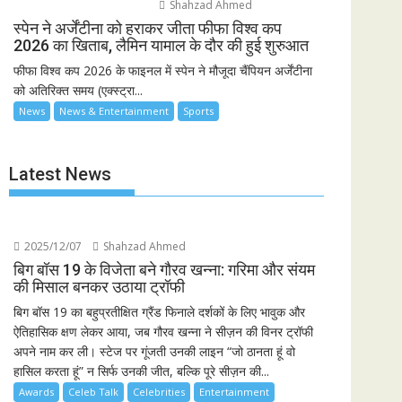
Shahzad Ahmed
स्पेन ने अर्जेंटीना को हराकर जीता फीफा विश्व कप
2026 का खिताब, लैमिन यामाल के दौर की हुई शुरुआत
फीफा विश्व कप 2026 के फाइनल में स्पेन ने मौजूदा चैंपियन अर्जेंटीना
को अतिरिक्त समय (एक्स्ट्रा...
News
News & Entertainment
Sports
Latest News
2025/12/07
Shahzad Ahmed
बिग बॉस 19 के विजेता बने गौरव खन्ना: गरिमा और संयम
की मिसाल बनकर उठाया ट्रॉफी
बिग बॉस 19 का बहुप्रतीक्षित ग्रैंड फिनाले दर्शकों के लिए भावुक और
ऐतिहासिक क्षण लेकर आया, जब गौरव खन्ना ने सीज़न की विनर ट्रॉफी
अपने नाम कर ली। स्टेज पर गूंजती उनकी लाइन “जो ठानता हूं वो
हासिल करता हूं” न सिर्फ उनकी जीत, बल्कि पूरे सीज़न की...
Awards
Celeb Talk
Celebrities
Entertainment