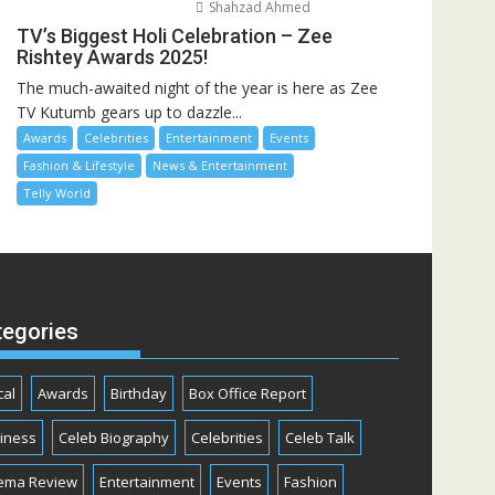
Shahzad Ahmed
TV’s Biggest Holi Celebration – Zee
Rishtey Awards 2025!
The much-awaited night of the year is here as Zee
TV Kutumb gears up to dazzle...
Awards
Celebrities
Entertainment
Events
Fashion & Lifestyle
News & Entertainment
Telly World
tegories
cal
Awards
Birthday
Box Office Report
iness
Celeb Biography
Celebrities
Celeb Talk
ema Review
Entertainment
Events
Fashion