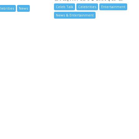
Celeb Talk
Celebrities
Entertainment
lebrities
News
News & Entertainment