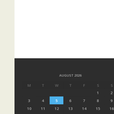
AUGUST 2026
M
T
W
T
F
S
S
1
2
3
4
5
6
7
8
9
10
11
12
13
14
15
16