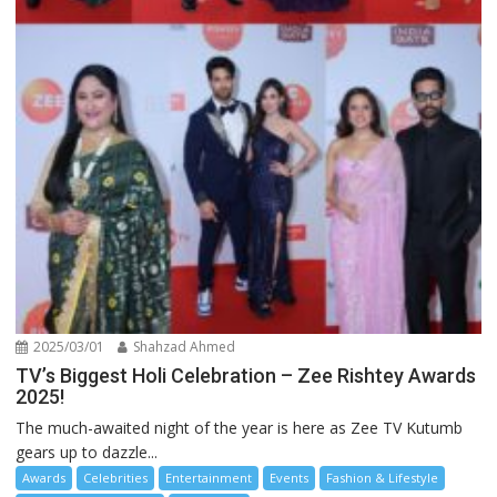
2025/03/01
Shahzad Ahmed
TV’s Biggest Holi Celebration – Zee Rishtey Awards
2025!
The much-awaited night of the year is here as Zee TV Kutumb
gears up to dazzle...
Awards
Celebrities
Entertainment
Events
Fashion & Lifestyle