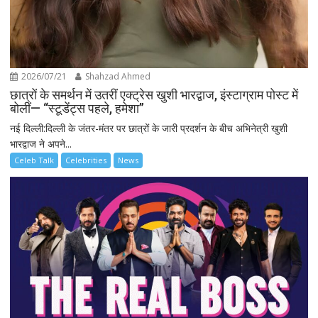
2026/07/21
Shahzad Ahmed
छात्रों के समर्थन में उतरीं एक्ट्रेस खुशी भारद्वाज, इंस्टाग्राम पोस्ट में
बोलीं— “स्टूडेंट्स पहले, हमेशा”
नई दिल्ली:दिल्ली के जंतर-मंतर पर छात्रों के जारी प्रदर्शन के बीच अभिनेत्री खुशी
भारद्वाज ने अपने...
Celeb Talk
Celebrities
News