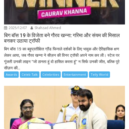
2025/12/07
Shahzad Ahmed
बिग बॉस 19 के विजेता बने गौरव खन्ना: गरिमा और संयम की मिसाल
बनकर उठाया ट्रॉफी
बिग बॉस 19 का बहुप्रतीक्षित ग्रैंड फिनाले दर्शकों के लिए भावुक और ऐतिहासिक क्षण
लेकर आया, जब गौरव खन्ना ने सीज़न की विनर ट्रॉफी अपने नाम कर ली। स्टेज पर
गूंजती उनकी लाइन “जो ठानता हूं वो हासिल करता हूं” न सिर्फ उनकी जीत, बल्कि पूरे
सीज़न की...
Awards
Celeb Talk
Celebrities
Entertainment
Telly World