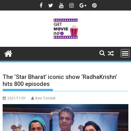
Skip
to
content
The ‘Star Bharat’ iconic show ‘RadhaKrishn’
hits 800 episodes
2021/11/01
Ravi Tondak