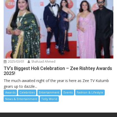
2025/03/01
Shahzad Ahmed
TV’s Biggest Holi Celebration – Zee Rishtey Awards
2025!
The much-awaited night of the year is here as Zee TV Kutumb
gears up to dazzle...
Awards
Celebrities
Entertainment
Events
Fashion & Lifestyle
News & Entertainment
Telly World