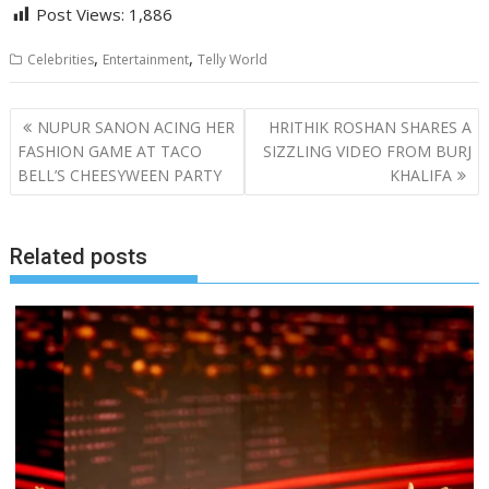
Post Views:
1,886
,
,
Celebrities
Entertainment
Telly World
Post
NUPUR SANON ACING HER
HRITHIK ROSHAN SHARES A
navigation
FASHION GAME AT TACO
SIZZLING VIDEO FROM BURJ
BELL’S CHEESYWEEN PARTY
KHALIFA
Related posts