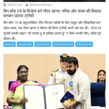
2025/12/07
Shahzad Ahmed
बिग बॉस 19 के विजेता बने गौरव खन्ना: गरिमा और संयम की मिसाल
बनकर उठाया ट्रॉफी
बिग बॉस 19 का बहुप्रतीक्षित ग्रैंड फिनाले दर्शकों के लिए भावुक और ऐतिहासिक क्षण
लेकर आया, जब गौरव खन्ना ने सीज़न की विनर ट्रॉफी अपने नाम कर ली। स्टेज पर
गूंजती उनकी लाइन “जो ठानता हूं वो हासिल करता हूं” न सिर्फ उनकी जीत, बल्कि पूरे
सीज़न की...
Awards
Celeb Talk
Celebrities
Entertainment
Telly World