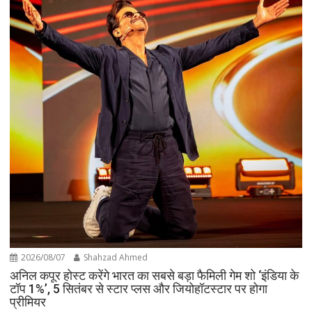
2026/08/07
Shahzad Ahmed
अनिल कपूर होस्ट करेंगे भारत का सबसे बड़ा फैमिली गेम शो ‘इंडिया के
टॉप 1%’, 5 सितंबर से स्टार प्लस और जियोहॉटस्टार पर होगा
प्रीमियर