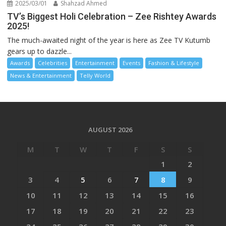
2025/03/01
Shahzad Ahmed
TV’s Biggest Holi Celebration – Zee Rishtey Awards
2025!
The much-awaited night of the year is here as Zee TV Kutumb
gears up to dazzle...
Awards
Celebrities
Entertainment
Events
Fashion & Lifestyle
News & Entertainment
Telly World
AUGUST 2026
M
T
W
T
F
S
S
1
2
3
4
5
6
7
8
9
10
11
12
13
14
15
16
17
18
19
20
21
22
23