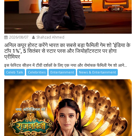
2026/08/07
Shahzad Ahmed
अनिल कपूर होस्ट करेंगे भारत का सबसे बड़ा फैमिली गेम शो ‘इंडिया के
टॉप 1%’, 5 सितंबर से स्टार प्लस और जियोहॉटस्टार पर होगा
प्रीमियर
इस फेस्टिव सीज़न में टीवी दर्शकों के लिए एक नया और रोमांचक फैमिली गेम शो आने...
Celeb Talk
Celebrities
Entertainment
News & Entertainment