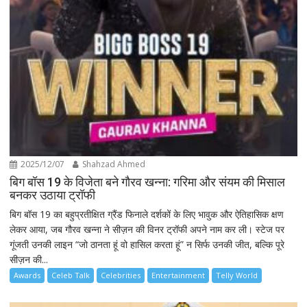
2025/12/07
Shahzad Ahmed
बिग बॉस 19 के विजेता बने गौरव खन्ना: गरिमा और संयम की मिसाल
बनकर उठाया ट्रॉफी
बिग बॉस 19 का बहुप्रतीक्षित ग्रैंड फिनाले दर्शकों के लिए भावुक और ऐतिहासिक क्षण
लेकर आया, जब गौरव खन्ना ने सीज़न की विनर ट्रॉफी अपने नाम कर ली। स्टेज पर
गूंजती उनकी लाइन “जो ठानता हूं वो हासिल करता हूं” न सिर्फ उनकी जीत, बल्कि पूरे
सीज़न की...
Awards
Celeb Talk
Celebrities
Entertainment
Telly World