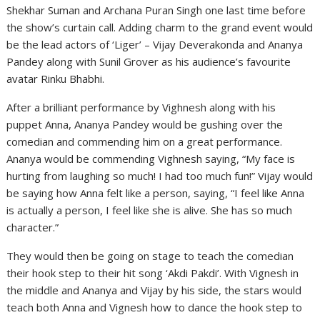
Shekhar Suman and Archana Puran Singh one last time before
the show’s curtain call. Adding charm to the grand event would
be the lead actors of ‘Liger’ – Vijay Deverakonda and Ananya
Pandey along with Sunil Grover as his audience’s favourite
avatar Rinku Bhabhi.
After a brilliant performance by Vighnesh along with his
puppet Anna, Ananya Pandey would be gushing over the
comedian and commending him on a great performance.
Ananya would be commending Vighnesh saying, “My face is
hurting from laughing so much! I had too much fun!” Vijay would
be saying how Anna felt like a person, saying, “I feel like Anna
is actually a person, I feel like she is alive. She has so much
character.”
They would then be going on stage to teach the comedian
their hook step to their hit song ‘Akdi Pakdi’. With Vignesh in
the middle and Ananya and Vijay by his side, the stars would
teach both Anna and Vignesh how to dance the hook step to