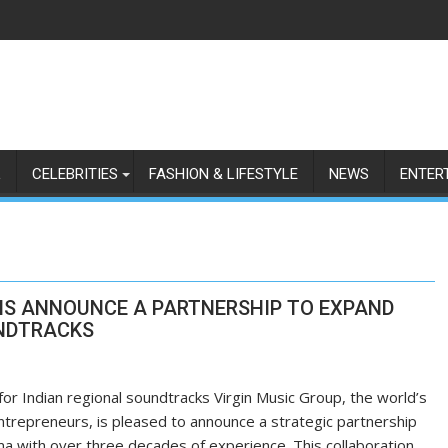
L
CELEBRITIES
FASHION & LIFESTYLE
NEWS
ENTER
NS ANNOUNCE A PARTNERSHIP TO EXPAND
UNDTRACKS
for Indian regional soundtracks Virgin Music Group, the world’s
entrepreneurs, is pleased to announce a strategic partnership
ma with over three decades of experience. This collaboration