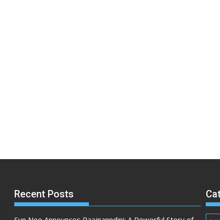
Recent Posts
Ca
Sun Neo Announces Raajnanndini: A Powerful Story of