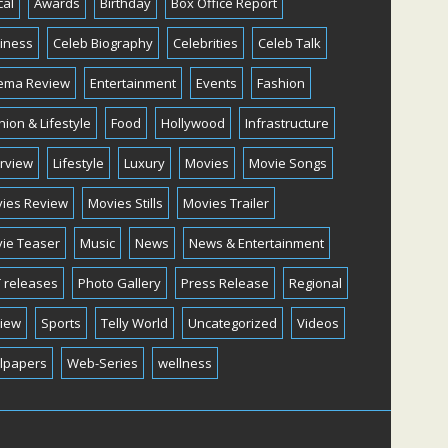
cal
Awards
Birthday
Box Office Report
iness
Celeb Biography
Celebrities
Celeb Talk
ema Review
Entertainment
Events
Fashion
hion & Lifestyle
Food
Hollywood
Infrastructure
erview
Lifestyle
Luxury
Movies
Movie Songs
ies Review
Movies Stills
Movies Trailer
ie Teaser
Music
News
News & Entertainment
 releases
Photo Gallery
Press Release
Regional
iew
Sports
Telly World
Uncategorized
Videos
lpapers
Web-Series
wellness