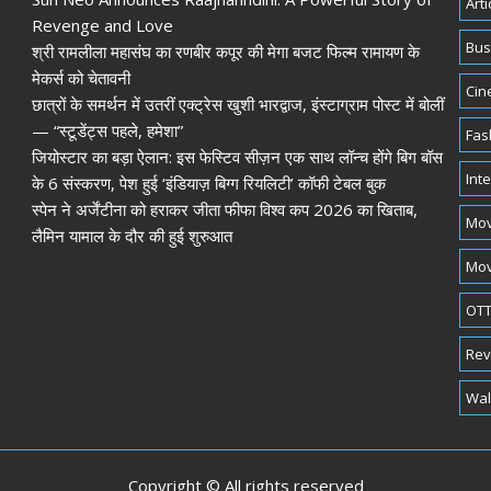
Arti
Revenge and Love
Bus
श्री रामलीला महासंघ का रणबीर कपूर की मेगा बजट फिल्म रामायण के
मेकर्स को चेतावनी
Cin
छात्रों के समर्थन में उतरीं एक्ट्रेस खुशी भारद्वाज, इंस्टाग्राम पोस्ट में बोलीं
— “स्टूडेंट्स पहले, हमेशा”
Fas
जियोस्टार का बड़ा ऐलान: इस फेस्टिव सीज़न एक साथ लॉन्च होंगे बिग बॉस
Int
के 6 संस्करण, पेश हुई ‘इंडियाज़ बिग्ग रियलिटी’ कॉफी टेबल बुक
स्पेन ने अर्जेंटीना को हराकर जीता फीफा विश्व कप 2026 का खिताब,
Mov
लैमिन यामाल के दौर की हुई शुरुआत
Mov
OTT
Rev
Wal
Copyright © All rights reserved