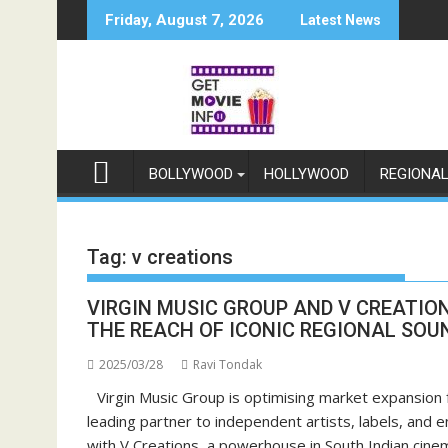
Skip
Friday, August 7, 2026
Latest News
to
content
BOLLYWOOD
HOLLYWOOD
REGIONA
Tag:
v creations
VIRGIN MUSIC GROUP AND V CREATIO
THE REACH OF ICONIC REGIONAL SO
2025/03/28
Ravi Tondak
Virgin Music Group is optimising market expansion 
leading partner to independent artists, labels, and 
with V Creations, a powerhouse in South Indian cine