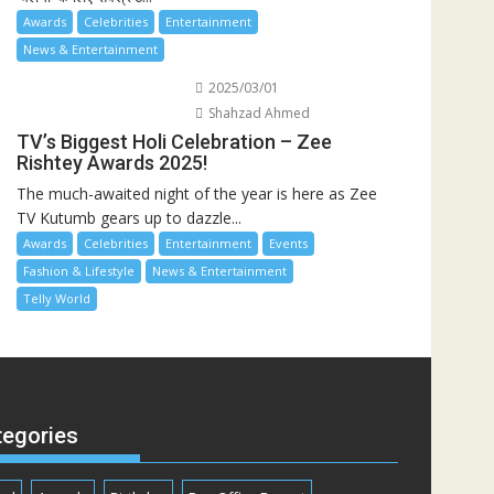
Awards
Celebrities
Entertainment
News & Entertainment
2025/03/01
Shahzad Ahmed
TV’s Biggest Holi Celebration – Zee
Rishtey Awards 2025!
The much-awaited night of the year is here as Zee
TV Kutumb gears up to dazzle...
Awards
Celebrities
Entertainment
Events
Fashion & Lifestyle
News & Entertainment
Telly World
tegories