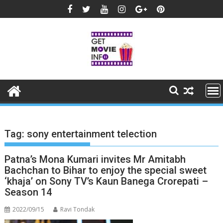
Skip
to
content
Tag:
sony entertainment telection
Patna’s Mona Kumari invites Mr Amitabh
Bachchan to Bihar to enjoy the special sweet
‘khaja’ on Sony TV’s Kaun Banega Crorepati –
Season 14
2022/09/15
Ravi Tondak