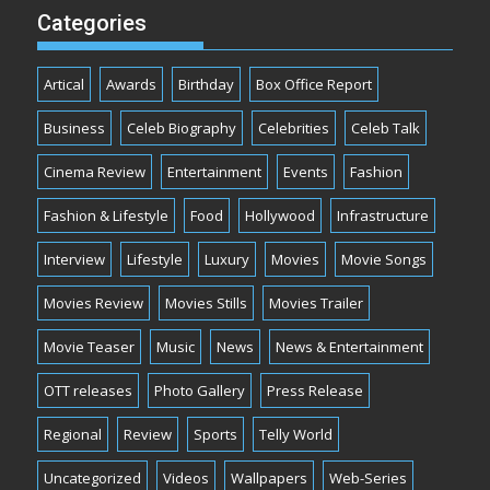
Categories
Artical
Awards
Birthday
Box Office Report
Business
Celeb Biography
Celebrities
Celeb Talk
Cinema Review
Entertainment
Events
Fashion
Fashion & Lifestyle
Food
Hollywood
Infrastructure
Interview
Lifestyle
Luxury
Movies
Movie Songs
Movies Review
Movies Stills
Movies Trailer
Movie Teaser
Music
News
News & Entertainment
OTT releases
Photo Gallery
Press Release
Regional
Review
Sports
Telly World
Uncategorized
Videos
Wallpapers
Web-Series