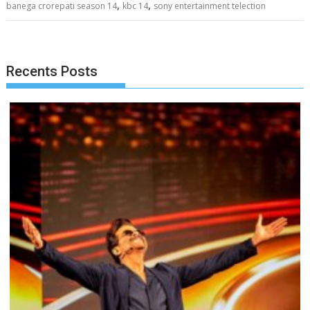
,
,
banega crorepati season 14
kbc 14
sony entertainment telection
Recents Posts