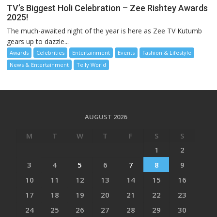
TV’s Biggest Holi Celebration – Zee Rishtey Awards
2025!
The much-awaited night of the year is here as Zee TV Kutumb
gears up to dazzle...
Awards
Celebrities
Entertainment
Events
Fashion & Lifestyle
News & Entertainment
Telly World
AUGUST 2026
M
T
W
T
F
S
S
1
2
3
4
5
6
7
8
9
10
11
12
13
14
15
16
17
18
19
20
21
22
23
24
25
26
27
28
29
30