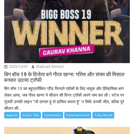
2025/12/07
Shahzad Ahmed
बिग बॉस 19 के विजेता बने गौरव खन्ना: गरिमा और संयम की मिसाल
बनकर उठाया ट्रॉफी
बिग बॉस 19 का बहुप्रतीक्षित ग्रैंड फिनाले दर्शकों के लिए भावुक और ऐतिहासिक क्षण
लेकर आया, जब गौरव खन्ना ने सीज़न की विनर ट्रॉफी अपने नाम कर ली। स्टेज पर
गूंजती उनकी लाइन “जो ठानता हूं वो हासिल करता हूं” न सिर्फ उनकी जीत, बल्कि पूरे
सीज़न की...
Awards
Celeb Talk
Celebrities
Entertainment
Telly World