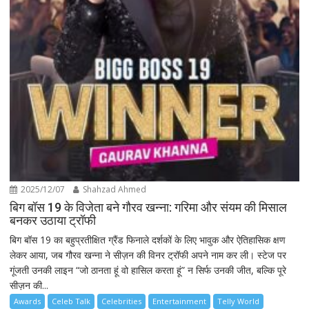
2025/12/07
Shahzad Ahmed
बिग बॉस 19 के विजेता बने गौरव खन्ना: गरिमा और संयम की मिसाल
बनकर उठाया ट्रॉफी
बिग बॉस 19 का बहुप्रतीक्षित ग्रैंड फिनाले दर्शकों के लिए भावुक और ऐतिहासिक क्षण
लेकर आया, जब गौरव खन्ना ने सीज़न की विनर ट्रॉफी अपने नाम कर ली। स्टेज पर
गूंजती उनकी लाइन “जो ठानता हूं वो हासिल करता हूं” न सिर्फ उनकी जीत, बल्कि पूरे
सीज़न की...
Awards
Celeb Talk
Celebrities
Entertainment
Telly World