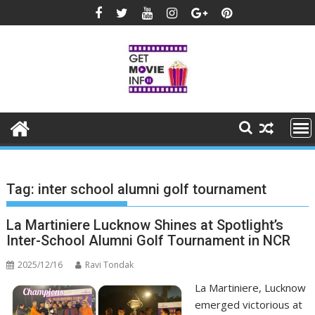
Skip
to
content
Tag:
inter school alumni golf tournament
La Martiniere Lucknow Shines at Spotlight’s
Inter-School Alumni Golf Tournament in NCR
2025/12/16
Ravi Tondak
La Martiniere, Lucknow
emerged victorious at