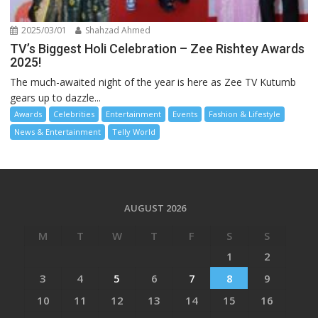
2025/03/01
Shahzad Ahmed
TV’s Biggest Holi Celebration – Zee Rishtey Awards
2025!
The much-awaited night of the year is here as Zee TV Kutumb
gears up to dazzle...
Awards
Celebrities
Entertainment
Events
Fashion & Lifestyle
News & Entertainment
Telly World
AUGUST 2026
M
T
W
T
F
S
S
1
2
3
4
5
6
7
8
9
10
11
12
13
14
15
16