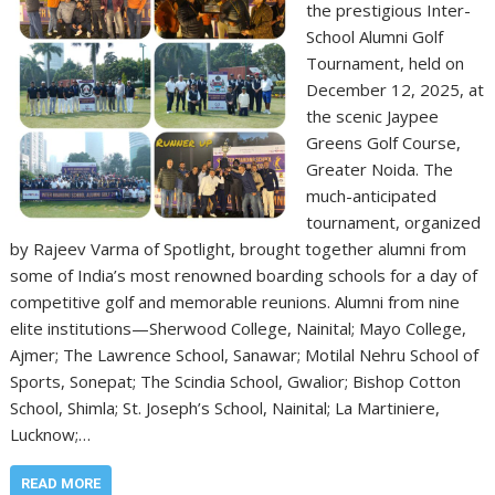
the prestigious Inter-
School Alumni Golf
Tournament, held on
December 12, 2025, at
the scenic Jaypee
Greens Golf Course,
Greater Noida. The
much-anticipated
tournament, organized
by Rajeev Varma of Spotlight, brought together alumni from
some of India’s most renowned boarding schools for a day of
competitive golf and memorable reunions. Alumni from nine
elite institutions—Sherwood College, Nainital; Mayo College,
Ajmer; The Lawrence School, Sanawar; Motilal Nehru School of
Sports, Sonepat; The Scindia School, Gwalior; Bishop Cotton
School, Shimla; St. Joseph’s School, Nainital; La Martiniere,
Lucknow;…
READ MORE