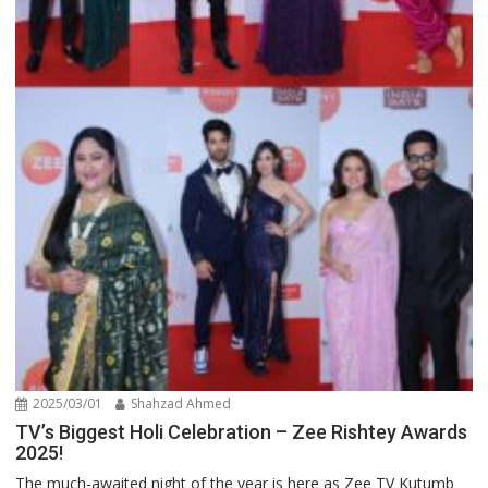
2025/03/01
Shahzad Ahmed
TV’s Biggest Holi Celebration – Zee Rishtey Awards
2025!
The much-awaited night of the year is here as Zee TV Kutumb