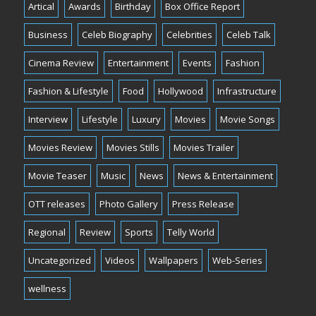
Artical
Awards
Birthday
Box Office Report
Business
Celeb Biography
Celebrities
Celeb Talk
Cinema Review
Entertainment
Events
Fashion
Fashion & Lifestyle
Food
Hollywood
Infrastructure
Interview
Lifestyle
Luxury
Movies
Movie Songs
Movies Review
Movies Stills
Movies Trailer
Movie Teaser
Music
News
News & Entertainment
OTT releases
Photo Gallery
Press Release
Regional
Review
Sports
Telly World
Uncategorized
Videos
Wallpapers
Web-Series
wellness