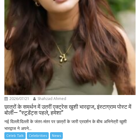
2026/07/21
Shahzad Ahmed
छात्रों के समर्थन में उतरीं एक्ट्रेस खुशी भारद्वाज, इंस्टाग्राम पोस्ट में
बोलीं— “स्टूडेंट्स पहले, हमेशा”
नई दिल्ली:दिल्ली के जंतर-मंतर पर छात्रों के जारी प्रदर्शन के बीच अभिनेत्री खुशी
भारद्वाज ने अपने...
Celeb Talk
Celebrities
News