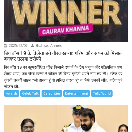
2025/12/07
Shahzad Ahmed
बिग बॉस 19 के विजेता बने गौरव खन्ना: गरिमा और संयम की मिसाल
बनकर उठाया ट्रॉफी
बिग बॉस 19 का बहुप्रतीक्षित ग्रैंड फिनाले दर्शकों के लिए भावुक और ऐतिहासिक क्षण
लेकर आया, जब गौरव खन्ना ने सीज़न की विनर ट्रॉफी अपने नाम कर ली। स्टेज पर
गूंजती उनकी लाइन “जो ठानता हूं वो हासिल करता हूं” न सिर्फ उनकी जीत, बल्कि पूरे
सीज़न की...
Awards
Celeb Talk
Celebrities
Entertainment
Telly World