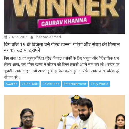
2025/12/07
Shahzad Ahmed
बिग बॉस 19 के विजेता बने गौरव खन्ना: गरिमा और संयम की मिसाल
बनकर उठाया ट्रॉफी
बिग बॉस 19 का बहुप्रतीक्षित ग्रैंड फिनाले दर्शकों के लिए भावुक और ऐतिहासिक क्षण
लेकर आया, जब गौरव खन्ना ने सीज़न की विनर ट्रॉफी अपने नाम कर ली। स्टेज पर
गूंजती उनकी लाइन “जो ठानता हूं वो हासिल करता हूं” न सिर्फ उनकी जीत, बल्कि पूरे
सीज़न की...
Awards
Celeb Talk
Celebrities
Entertainment
Telly World