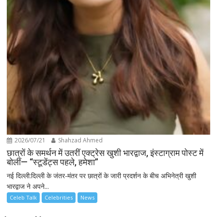
2026/07/21
Shahzad Ahmed
छात्रों के समर्थन में उतरीं एक्ट्रेस खुशी भारद्वाज, इंस्टाग्राम पोस्ट में
बोलीं— “स्टूडेंट्स पहले, हमेशा”
नई दिल्ली:दिल्ली के जंतर-मंतर पर छात्रों के जारी प्रदर्शन के बीच अभिनेत्री खुशी
भारद्वाज ने अपने...
Celeb Talk
Celebrities
News