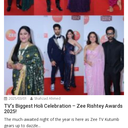
2025/03/01
Shahzad Ahmed
TV’s Biggest Holi Celebration – Zee Rishtey Awards
2025!
The much-awaited night of the year is here as Zee TV Kutumb
gears up to dazzle...