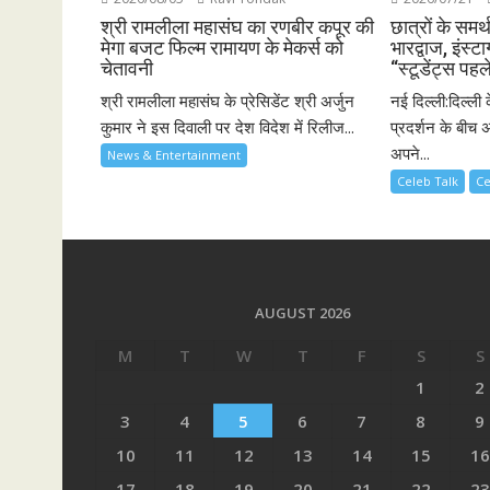
श्री रामलीला महासंघ का रणबीर कपूर की
छात्रों के समर्
मेगा बजट फिल्म रामायण के मेकर्स को
भारद्वाज, इंस्टा
चेतावनी
“स्टूडेंट्स पहल
श्री रामलीला महासंघ के प्रेसिडेंट श्री अर्जुन
नई दिल्ली:दिल्ली 
कुमार ने इस दिवाली पर देश विदेश में रिलीज...
प्रदर्शन के बीच अ
अपने...
News & Entertainment
Celeb Talk
Ce
AUGUST 2026
M
T
W
T
F
S
S
1
2
3
4
5
6
7
8
9
10
11
12
13
14
15
16
17
18
19
20
21
22
23