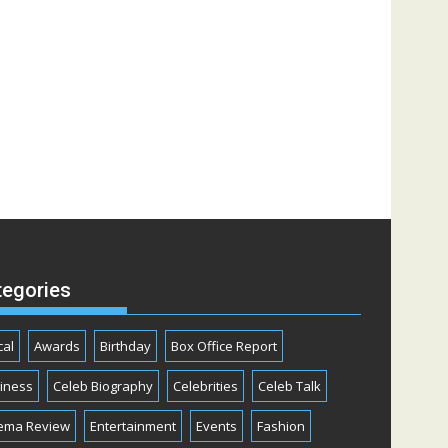
tegories
cal
Awards
Birthday
Box Office Report
iness
Celeb Biography
Celebrities
Celeb Talk
ema Review
Entertainment
Events
Fashion