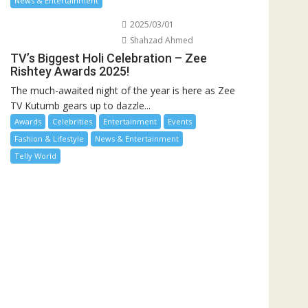
News & Entertainment
2025/03/01
Shahzad Ahmed
TV’s Biggest Holi Celebration – Zee
Rishtey Awards 2025!
The much-awaited night of the year is here as Zee
TV Kutumb gears up to dazzle...
Awards
Celebrities
Entertainment
Events
Fashion & Lifestyle
News & Entertainment
Telly World