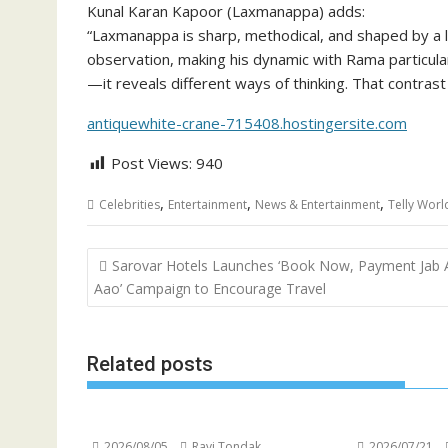
Kunal Karan Kapoor (Laxmanappa) adds:
“Laxmanappa is sharp, methodical, and shaped by a lif
observation, making his dynamic with Rama particularl
—it reveals different ways of thinking. That contrast 
antiquewhite-crane-715408.hostingersite.com
Post Views:
940
,
,
,
Celebrities
Entertainment
News & Entertainment
Telly Worl
Post
Sarovar Hotels Launches ‘Book Now, Payment Jab 
navigation
Aao’ Campaign to Encourage Travel
Related posts
2026/08/05
Ravi Tondak
2026/07/21