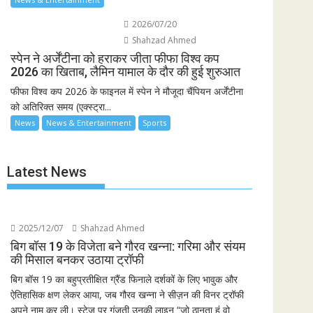
2026/07/20
Shahzad Ahmed
स्पेन ने अर्जेंटीना को हराकर जीता फीफा विश्व कप
2026 का खिताब, लैमिन यामाल के दौर की हुई शुरुआत
फीफा विश्व कप 2026 के फाइनल में स्पेन ने मौजूदा चैंपियन अर्जेंटीना
को अतिरिक्त समय (एक्स्ट्रा...
News
News & Entertainment
Sports
Latest News
2025/12/07
Shahzad Ahmed
बिग बॉस 19 के विजेता बने गौरव खन्ना: गरिमा और संयम
की मिसाल बनकर उठाया ट्रॉफी
बिग बॉस 19 का बहुप्रतीक्षित ग्रैंड फिनाले दर्शकों के लिए भावुक और
ऐतिहासिक क्षण लेकर आया, जब गौरव खन्ना ने सीज़न की विनर ट्रॉफी
अपने नाम कर ली। स्टेज पर गूंजती उनकी लाइन “जो ठानता हूं वो