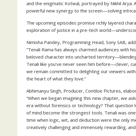
and the enigmatic Kotwal, portrayed by Nikhil Arya. 
powerful new synergy to the screen—solving intricate
The upcoming episodes promise richly layered charac
exploration of justice in a pre-tech world—underscor
Nimisha Pandey, Programming Head, Sony SAB, add
“Tenali Rama has always charmed audiences with his 
beloved character into uncharted territory—blending h
Tenali like you’ve never seen him before—clever, cur
we remain committed to delighting our viewers with f
the heart of what they love.”
Abhimanyu Singh, Producer, Contiloe Pictures, elabo
“When we began imagining this new chapter, we ask
era without forensics or technology? That question l
of mind become the strongest tools. Tenali was one 
time when logic, wit, and deduction were the only mean
creatively challenging and immensely rewarding, and 