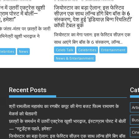
थन में उतरीं एक्ट्रेस खुशी
जियोस्टार का बड़ा ऐलान: इस फेस्टिव
ग्राम पोस्ट में बोलीं—
सीज़न एक साथ लॉन्च होंगे बिग बॉस के 6
े, हमेशा”
संस्करण, पेश हुई ‘इंडियाज़ बिग्ग रियलिटी’
कॉफी टेबल बुक
के जंतर-मंतर पर छात्रों के जारी
जियोस्टार का मेगा प्लान: इस फेस्टिव सीज़न एक
भिनेत्री खुशी भारद्वाज ने
साथ आएंगे बिग बॉस के 6 संस्करण, लॉन्च...
Celeb Talk
Celebrities
Entertainment
lebrities
News
News & Entertainment
Recent Posts
Ca
श्री रामलीला महासंघ का रणबीर कपूर की मेगा बजट फिल्म रामायण के
Arti
मेकर्स को चेतावनी
Bus
छात्रों के समर्थन में उतरीं एक्ट्रेस खुशी भारद्वाज, इंस्टाग्राम पोस्ट में बोलीं
— “स्टूडेंट्स पहले, हमेशा”
Cin
जियोस्टार का बड़ा ऐलान: इस फेस्टिव सीज़न एक साथ लॉन्च होंगे बिग बॉस