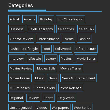
Categories
Artical
Awards
Birthday
Box Office Report
Business
Celeb Biography
Celebrities
Celeb Talk
Cinema Review
Entertainment
Events
Fashion
Fashion & Lifestyle
Food
Hollywood
Infrastructure
Interview
Lifestyle
Luxury
Movies
Movie Songs
Movies Review
Movies Stills
Movies Trailer
Movie Teaser
Music
News
News & Entertainment
OTT releases
Photo Gallery
Press Release
Regional
Review
Sports
Telly World
Uncategorized
Videos
Wallpapers
Web-Series