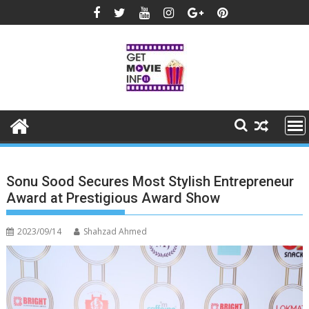
Skip
to
content
Sonu Sood Secures Most Stylish Entrepreneur
Award at Prestigious Award Show
2023/09/14
Shahzad Ahmed