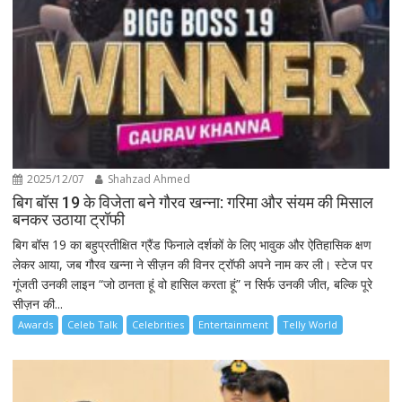
2025/12/07
Shahzad Ahmed
बिग बॉस 19 के विजेता बने गौरव खन्ना: गरिमा और संयम की मिसाल
बनकर उठाया ट्रॉफी
बिग बॉस 19 का बहुप्रतीक्षित ग्रैंड फिनाले दर्शकों के लिए भावुक और ऐतिहासिक क्षण
लेकर आया, जब गौरव खन्ना ने सीज़न की विनर ट्रॉफी अपने नाम कर ली। स्टेज पर
गूंजती उनकी लाइन “जो ठानता हूं वो हासिल करता हूं” न सिर्फ उनकी जीत, बल्कि पूरे
सीज़न की...
Awards
Celeb Talk
Celebrities
Entertainment
Telly World