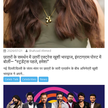
2026/07/21
Shahzad Ahmed
छात्रों के समर्थन में उतरीं एक्ट्रेस खुशी भारद्वाज, इंस्टाग्राम पोस्ट में
बोलीं— “स्टूडेंट्स पहले, हमेशा”
नई दिल्ली:दिल्ली के जंतर-मंतर पर छात्रों के जारी प्रदर्शन के बीच अभिनेत्री खुशी
भारद्वाज ने अपने...
Celeb Talk
Celebrities
News